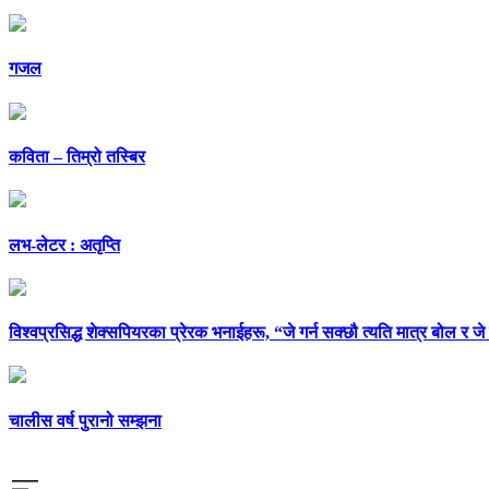
गजल
कविता – तिम्रो तस्बिर
लभ-लेटर : अतृप्ति
विश्वप्रसिद्ध शेक्सपियरका प्रेरक भनाईहरू, “जे गर्न सक्छौ त्यति मात्र बोल र जे
चालीस वर्ष पुरानो सम्झना