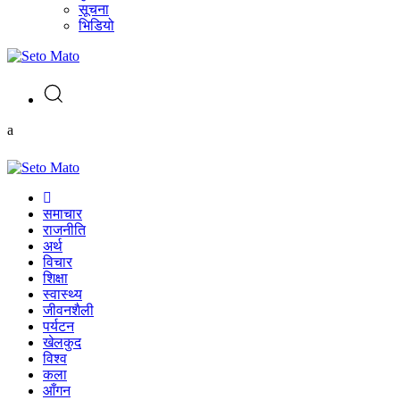
सूचना
भिडियो
a
समाचार
राजनीति
अर्थ
विचार
शिक्षा
स्वास्थ्य
जीवनशैली
पर्यटन
खेलकुद
विश्व
कला
आँगन