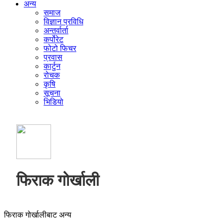
अन्य
समाज
विज्ञान प्रविधि
अन्तर्वार्ता
कर्पोरेट
फोटो फिचर
प्रवास
कार्टुन
रोचक
कृषि
सूचना
भिडियो
फिराक गोर्खाली
फिराक गोर्खालीबाट अन्य