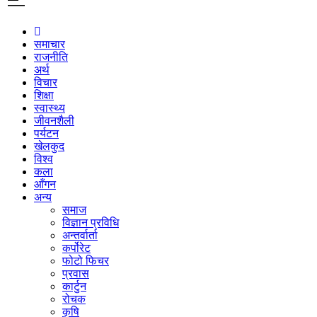
समाचार
राजनीति
अर्थ
विचार
शिक्षा
स्वास्थ्य
जीवनशैली
पर्यटन
खेलकुद
विश्व
कला
आँगन
अन्य
समाज
विज्ञान प्रविधि
अन्तर्वार्ता
कर्पोरेट
फोटो फिचर
प्रवास
कार्टुन
रोचक
कृषि