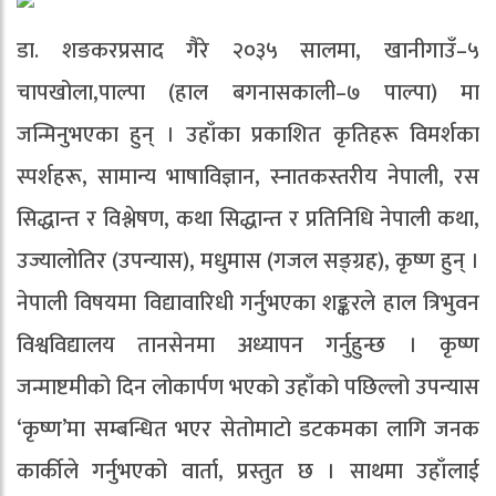
डा. शङकरप्रसाद गैरे २०३५ सालमा, खानीगाउँ–५
चापखोला,पाल्पा (हाल बगनासकाली–७ पाल्पा) मा
जन्मिनुभएका हुन् । उहाँका प्रकाशित कृतिहरू विमर्शका
स्पर्शहरू, सामान्य भाषाविज्ञान, स्नातकस्तरीय नेपाली, रस
सिद्धान्त र विश्लेषण, कथा सिद्धान्त र प्रतिनिधि नेपाली कथा,
उज्यालोतिर (उपन्यास), मधुमास (गजल सङ्ग्रह), कृष्ण हुन् ।
नेपाली विषयमा विद्यावारिधी गर्नुभएका शङ्करले हाल त्रिभुवन
विश्वविद्यालय तानसेनमा अध्यापन गर्नुहुन्छ । कृष्ण
जन्माष्टमीको दिन लोकार्पण भएको उहाँको पछिल्लो उपन्यास
‘कृष्ण’मा सम्बन्धित भएर सेतोमाटो डटकमका लागि जनक
कार्कीले गर्नुभएको वार्ता, प्रस्तुत छ । साथमा उहाँलाई