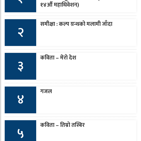
१४औँ महाधिवेशन)
समीक्षा : कल्प ग्रन्थको मलामी जाँदा
२
कविता – मेरो देश
३
गजल
४
कविता – तिम्रो तस्बिर
५