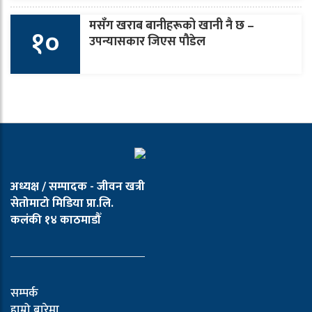
मसँग खराब बानीहरूको खानी नै छ –
१०
उपन्यासकार जिएस पौडेल
अध्यक्ष / सम्पादक - जीवन खत्री
सेतोमाटो मिडिया प्रा.लि.
कलंकी १४ काठमाडौँ
सम्पर्क
हाम्रो बारेमा