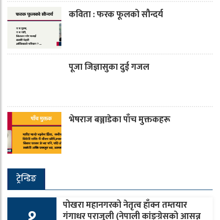
कविता : फरक फूलको सौन्दर्य
पूजा जिज्ञासुका दुई गजल
भेषराज बञ्जाडेका पाँच मुक्तकहरू
ट्रेन्डिङ
पोखरा महानगरको नेतृत्व हाँक्न तम्तयार
१
गंगाधर पराजुली (नेपाली कांङ्ग्रेसको आसन्न