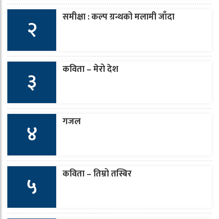
समीक्षा : कल्प ग्रन्थको मलामी जाँदा
२
कविता – मेरो देश
३
गजल
४
कविता – तिम्रो तस्बिर
५