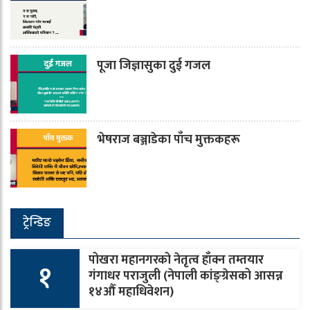
पूजा जिज्ञासुका दुई गजल
भेषराज बञ्जाडेका पाँच मुक्तकहरू
ट्रेन्डिङ
पोखरा महानगरको नेतृत्व हाँक्न तम्तयार
१
गंगाधर पराजुली (नेपाली कांङ्ग्रेसको आसन्न
१४औँ महाधिवेशन)