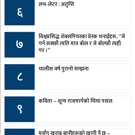
लभ-लेटर : अतृप्ति
६
विश्वप्रसिद्ध शेक्सपियरका प्रेरक भनाईहरू, “जे
७
गर्न सक्छौ त्यति मात्र बोल र जे बोल्छौ त्यही
गर ।”
चालीस वर्ष पुरानो सम्झना
८
कविता – शून्य राजमार्गको चिया पसल
९
मसँग खराब बानीहरूको खानी नै छ –