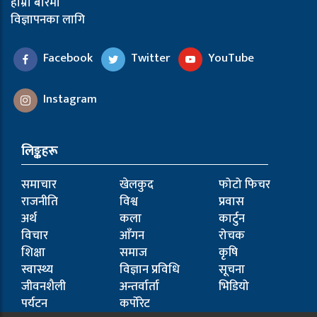
हाम्रो बारेमा
विज्ञापनका लागि
Facebook
Twitter
YouTube
Instagram
लिङ्कहरू
समाचार
खेलकुद
फोटो फिचर
राजनीति
विश्व
प्रवास
अर्थ
कला
कार्टुन
विचार
आँगन
रोचक
शिक्षा
समाज
कृषि
स्वास्थ्य
विज्ञान प्रविधि
सूचना
जीवनशैली
अन्तर्वार्ता
भिडियो
पर्यटन
कर्पोरेट