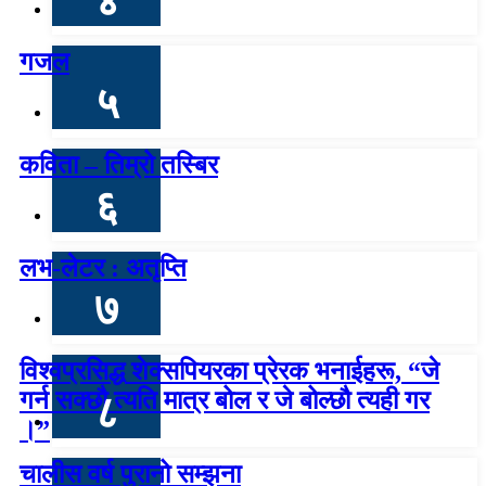
४
गजल
५
कविता – तिम्रो तस्बिर
६
लभ-लेटर : अतृप्ति
७
विश्वप्रसिद्ध शेक्सपियरका प्रेरक भनाईहरू, “जे
गर्न सक्छौ त्यति मात्र बोल र जे बोल्छौ त्यही गर
८
।”
चालीस वर्ष पुरानो सम्झना