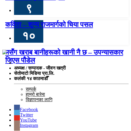
९
कविता – शून्य राजमार्गको चिया पसल
१०
मसँग खराब बानीहरूको खानी नै छ – उपन्यासकार
जिएस पौडेल
अध्यक्ष / सम्पादक - जीवन खत्री
सेतोमाटो मिडिया प्रा.लि.
कलंकी १४ काठमाडौँ
सम्पर्क
हाम्रो बारेमा
विज्ञापनका लागि
Facebook
Twitter
YouTube
Instagram