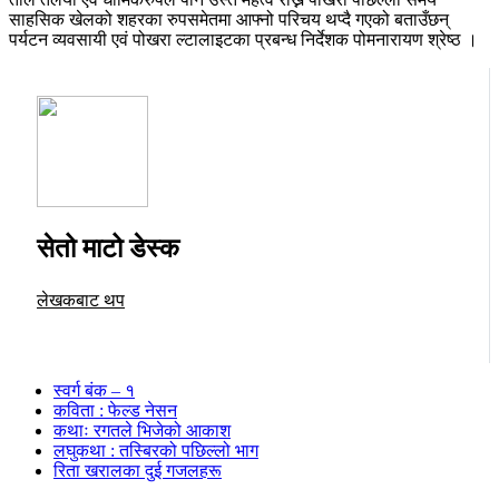
साहसिक खेलको शहरका रुपसमेतमा आफ्नो परिचय थप्दै गएको बताउँछन्
पर्यटन व्यवसायी एवं पोखरा ल्टालाइटका प्रबन्ध निर्देशक पोमनारायण श्रेष्ठ ।
सेतो माटो डेस्क
लेखकबाट थप
स्वर्ग बंक – १
कविता : फेल्ड नेसन
कथाः रगतले भिजेको आकाश
लघुकथा : तस्बिरको पछिल्लो भाग
रिता खरालका दुई गजलहरू