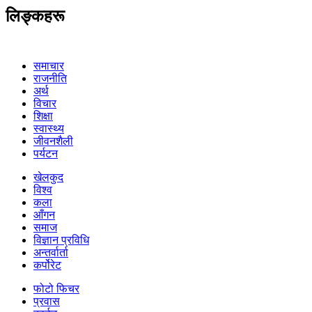
लिङ्कहरू
समाचार
राजनीति
अर्थ
विचार
शिक्षा
स्वास्थ्य
जीवनशैली
पर्यटन
खेलकुद
विश्व
कला
आँगन
समाज
विज्ञान प्रविधि
अन्तर्वार्ता
कर्पोरेट
फोटो फिचर
प्रवास