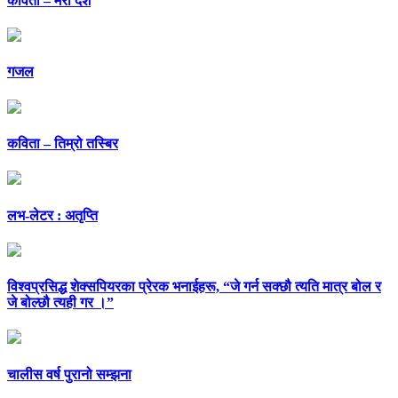
कविता – मेरो देश
गजल
कविता – तिम्रो तस्बिर
लभ-लेटर : अतृप्ति
विश्वप्रसिद्ध शेक्सपियरका प्रेरक भनाईहरू, “जे गर्न सक्छौ त्यति मात्र बोल र
जे बोल्छौ त्यही गर ।”
चालीस वर्ष पुरानो सम्झना