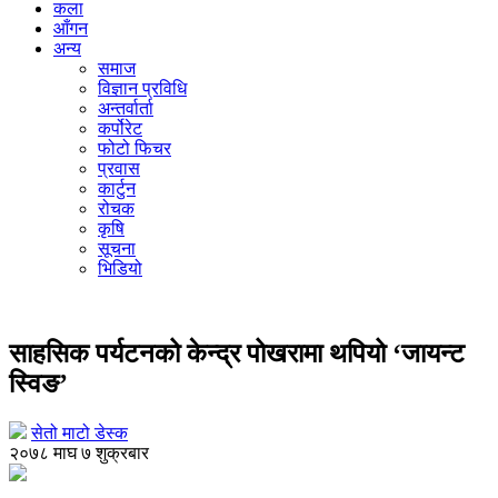
कला
आँगन
अन्य
समाज
विज्ञान प्रविधि
अन्तर्वार्ता
कर्पोरेट
फोटो फिचर
प्रवास
कार्टुन
रोचक
कृषि
सूचना
भिडियो
पर्यटन
साहसिक पर्यटनको केन्द्र पोखरामा थपियो ‘जायन्ट
स्विङ’
सेतो माटो डेस्क
२०७८ माघ ७ शुक्रबार