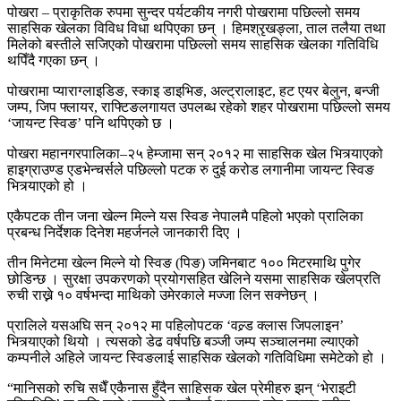
पोखरा – प्राकृतिक रुपमा सुन्दर पर्यटकीय नगरी पोखरामा पछिल्लो समय
साहसिक खेलका विविध विधा थपिएका छन् । हिमश्रृखङ्ला, ताल तलैया तथा
मिलेको बस्तीले सजिएको पोखरामा पछिल्लो समय साहसिक खेलका गतिविधि
थपिँदै गएका छन् ।
पोखरामा प्याराग्लाइडिङ, स्काइ डाइभिङ, अल्ट्रालाइट, हट एयर बेलुन, बन्जी
जम्प, जिप फ्लायर, राफ्टिङलगायत उपलब्ध रहेको शहर पोखरामा पछिल्लो समय
‘जायन्ट स्विङ’ पनि थपिएको छ ।
पोखरा महानगरपालिका–२५ हेम्जामा सन् २०१२ मा साहसिक खेल भित्र्याएको
हाइग्राउण्ड एडभेन्चर्सले पछिल्लो पटक रु दुई करोड लगानीमा जायन्ट स्विङ
भित्र्याएको हो ।
एकैपटक तीन जना खेल्न मिल्ने यस स्विङ नेपालमै पहिलो भएको प्रालिका
प्रबन्ध निर्देशक दिनेश महर्जनले जानकारी दिए ।
तीन मिनेटमा खेल्न मिल्ने यो स्विङ (पिङ) जमिनबाट १०० मिटरमाथि पुगेर
छोडिन्छ । सुरक्षा उपकरणको प्रयोगसहित खेलिने यसमा साहसिक खेलप्रति
रुची राख्ने १० वर्षभन्दा माथिको उमेरकाले मज्जा लिन सक्नेछन् ।
प्रालिले यसअघि सन् २०१२ मा पहिलोपटक ‘वल्र्ड क्लास जिपलाइन’
भित्र्याएको थियो । त्यसको डेढ वर्षपछि बञ्जी जम्प सञ्चालनमा ल्याएको
कम्पनीले अहिले जायन्ट स्विङलाई साहसिक खेलको गतिविधिमा समेटेको हो ।
“मानिसको रुचि सधैँ एकैनास हुँदैन साहिसक खेल प्रेमीहरु झन् ‘भेराइटी