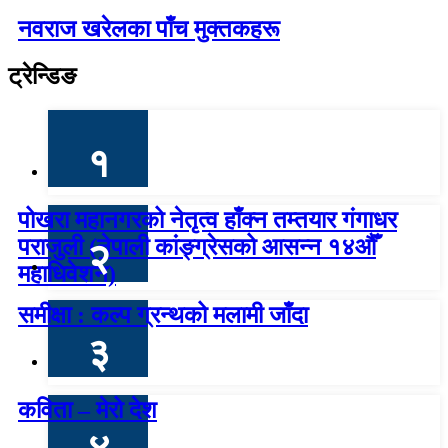
नवराज खरेलका पाँच मुक्तकहरू
ट्रेन्डिङ
१
पोखरा महानगरको नेतृत्व हाँक्न तम्तयार गंगाधर
पराजुली (नेपाली कांङ्ग्रेसको आसन्न १४औँ
२
महाधिवेशन)
समीक्षा : कल्प ग्रन्थको मलामी जाँदा
३
कविता – मेरो देश