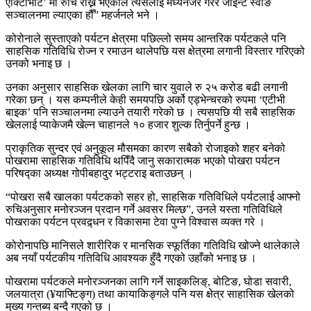
एक्टिभिटि’ मा रुचि राख्ने भएकाले त्यसैलाई मध्यनजर गरेर जाइन्ट स्वीङ
सञ्चालनमा ल्याएका हौँ” महर्जनले भने ।
कोरोनाले सुस्ताएको पर्यटन क्षेत्रमा पछिल्लो समय आन्तरिक पर्यटकले पनि
साहसिक गतिविधि रोज्न र रमाउन थालेपछि यस क्षेत्रमा लगानी विस्तार गरिएको
उनको भनाइ छ ।
उनका अनुसार साहसिक खेलका लागि चार युवाले रु २५ करोड बढी लगानी
गरेका छन् । यस कम्पनीले केही समयपछि अर्को एड्भेन्चरको रुपमा ‘एटीभी
बाइक’ पनि सञ्चालनमा ल्याउने तयारी गरेको छ । त्यसपछि यी सबै साहसिक
खेललाई प्याकेजमै खेल्न चाहानले १० हजार शुल्क तिर्नुपर्ने हुन्छ ।
प्राकृतिक सुन्दर एवं अनुकूल मौसमका कारण सबैको रोजाइको शहर बनेको
पोखरामा साहसिक गतिविधि थपिँदै जानु सकारात्मक भएको पोखरा पर्यटन
परिषद्का अध्यक्ष गोपीबहादुर भट्टराइ बताउछन् ।
“पोखरा सबै खालका पर्यटकको सहर हो, साहसिक गतिविधिले पर्यटलाई आफ्नो
रुचिअनुसार मनोरञ्जन प्रदान गर्ने अवसर मिल्छ”, उनले यस्ता गतिविधिले
पोखराका पर्यटन प्रवद्र्धन र विकासमा टेवा पुग्ने विश्वास व्यक्त गरे ।
कोरोनापछि मानिसले शारीरिक र मानसिक स्फूर्तिका गतिविधि खोज्ने थालेकाले
अब नयाँ पर्यटकीय गतिविधि आवश्यक हुँदै गएको उहाँको भनाइ छ ।
पोखरामा पर्यटकले मनोरञ्जनका लागि गर्ने साइकलिङ्, बोटिङ, घोडा सवारी,
जलयात्रा (¥याफ्टिङ्ग) तथा कायाकिङ्गले पनि यस क्षेत्र साहासिक खेलको
मुख्य गन्तब्य बन्दै गएको छ ।