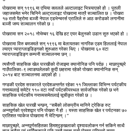
पोखरामा सन् १९९६ मा एभिया क्ललले अल्टालाइट भित्र्याएको हो । पुतली
जहाजसमेत भनेर चिनिने अल्ट्रालाइट पोखरामा मात्रै सञ्चालित छ । पोखरा
१७ रातो पैह्रोमा बञ्जी नेपाल एडभेन्चरर्स प्रालिले रु आठ करोडको लगानीमा
बञ्जी जम्प सञ्चालन गरेको छ ।
पोखरामा सन २०१८ नोभेम्बर १६ देखि हट एयर बेलुनको उडान सुरु भएको हो ।
पोखरामा विरु बमजमले सन् १९९६ मा बेलायतका नागरिक एडम हिललाई नेपाल
ल्याएर प्याराग्लाइडिङ्गको शुरुआत गरेका थिए । पोखरामा ६० वटा
प्याराग्लाइडिङ्ग कम्पनी सञ्चालनमा छन् ।
त्यसैगरी साहसिक खेल पारखीको रोजाइमा क्यानोनिङ पनि पर्दछ । माछापुच्छ्रे
गाउँपालिका–९ ल्वाङघलेलको कुदी छहरामा रहेको पोखरा क्यानोनिङ सन्
२०१४ बाट सञ्चालनमा आएको हो ।
गण्डकी प्रदेश सरकारले प्रदेशअन्तर्गत रहेका ११ जिल्लाका विभिन्न पर्यटकीय
गन्तव्यलाई समेटेर ११० वटा नयाँ पर्यटकीयस्थल सार्वजनिक गरेको छ भने
साहसिक पर्यटकीय गन्तव्यसमेतलाई सूचीकृत गरेको छ ।
साहसिक खेल पारखी भन्छन्, “सबैको लोकप्रीय मानिने ट्रेकिङ रुट
अन्नपूर्णको प्रवेशद्वार पनि पोखरा नै हो । यस्ता साहसिक खेल र पर्यटनका ७०
प्रतिशत प्याकेज पोखरामा नै भेटिन्छन् ।”
माछापुच्छ्रे, अन्नपूर्णसहितका हिमश्रृङ्खलाको दृश्यावलोकन गर्न सकिने साथै
ताल तलैया एवं धार्मिकरुपले पनि उस्तै महत्व राख्ने पोखरा पछिल्लो समय