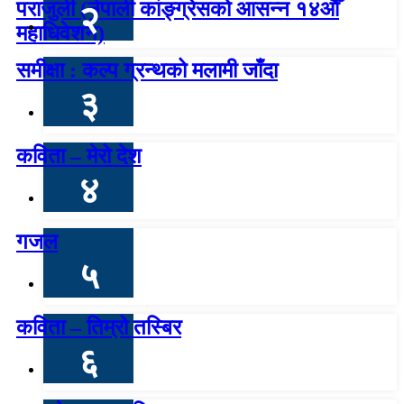
पराजुली (नेपाली कांङ्ग्रेसको आसन्न १४औँ
२
महाधिवेशन)
समीक्षा : कल्प ग्रन्थको मलामी जाँदा
३
कविता – मेरो देश
४
गजल
५
कविता – तिम्रो तस्बिर
६