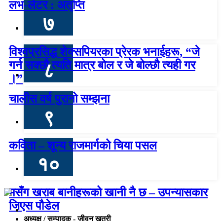
लभ-लेटर : अतृप्ति
७
विश्वप्रसिद्ध शेक्सपियरका प्रेरक भनाईहरू, “जे
गर्न सक्छौ त्यति मात्र बोल र जे बोल्छौ त्यही गर
८
।”
चालीस वर्ष पुरानो सम्झना
९
कविता – शून्य राजमार्गको चिया पसल
१०
मसँग खराब बानीहरूको खानी नै छ – उपन्यासकार
जिएस पौडेल
अध्यक्ष / सम्पादक - जीवन खत्री