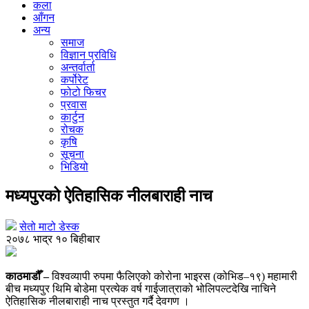
कला
आँगन
अन्य
समाज
विज्ञान प्रविधि
अन्तर्वार्ता
कर्पोरेट
फोटो फिचर
प्रवास
कार्टुन
रोचक
कृषि
सूचना
भिडियो
मध्यपुरको ऐतिहासिक नीलबाराही नाच
सेतो माटो डेस्क
२०७८ भाद्र १० बिहीबार
काठमाडौँ –
विश्वव्यापी रुपमा फैलिएको कोरोना भाइरस (कोभिड–१९) महामारी
बीच मध्यपुर थिमि बोडेमा प्रत्येक वर्ष गाईजात्राको भोलिपल्टदेखि नाचिने
ऐतिहासिक नीलबाराही नाच प्रस्तुत गर्दै देवगण ।