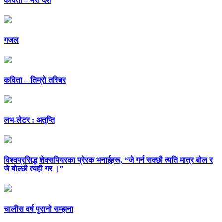
कविता – मेरो देश
गजल
कविता – तिम्रो तस्बिर
लभ-लेटर : अतृप्ति
विश्वप्रसिद्ध शेक्सपियरका प्रेरक भनाईहरू, “जे गर्न सक्छौ त्यति मात्र बोल र
जे बोल्छौ त्यही गर ।”
चालीस वर्ष पुरानो सम्झना