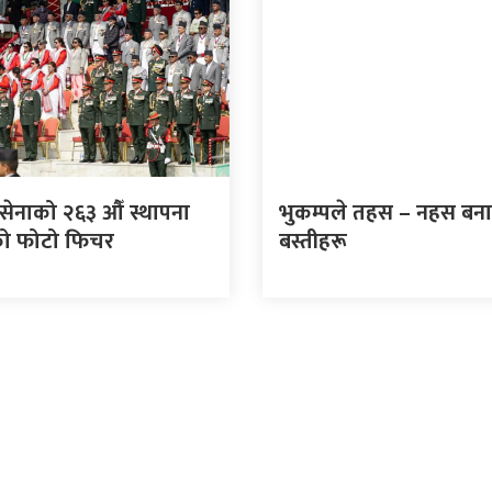
 सेनाको २६३ औँ स्थापना
भुकम्पले तहस – नहस बन
ो फोटो फिचर
बस्तीहरू