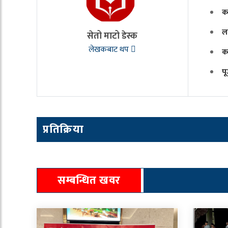
क
ल
सेतो माटो डेस्क
लेखकबाट थप
क
प
प्रतिक्रिया
सम्बन्धित खवर