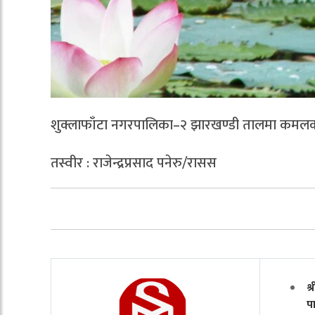
शुक्लाफाँटा नगरपालिका–२ झारखण्डी तालमा कमलक
तस्वीर : राजेन्द्रप्रसाद पनेरु/रासस
श
पा