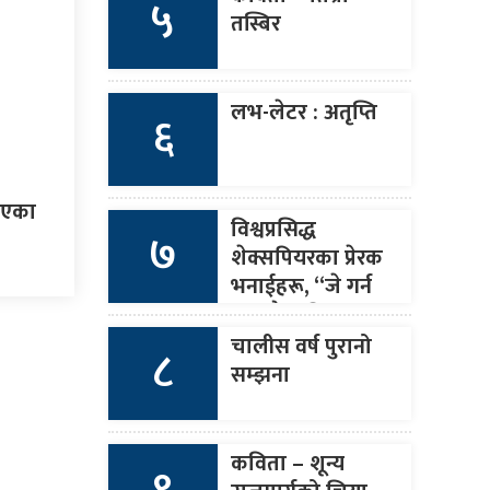
५
तस्बिर
लभ-लेटर : अतृप्ति
६
ाएका
विश्वप्रसिद्ध
७
शेक्सपियरका प्रेरक
भनाईहरू, “जे गर्न
सक्छौ त्यति मात्र
बोल र जे बोल्छौ
चालीस वर्ष पुरानो
८
त्यही गर ।”
सम्झना
कविता – शून्य
९