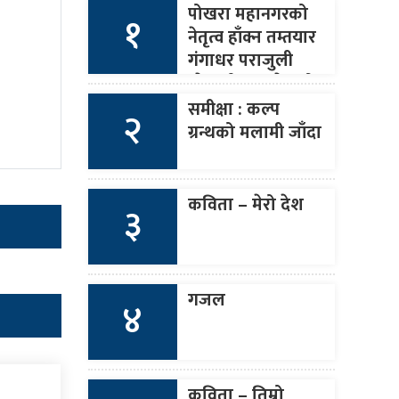
पोखरा महानगरको
१
नेतृत्व हाँक्न तम्तयार
गंगाधर पराजुली
(नेपाली कांङ्ग्रेसको
आसन्न १४औँ
समीक्षा : कल्प
२
महाधिवेशन)
ग्रन्थको मलामी जाँदा
कविता – मेरो देश
३
गजल
४
कविता – तिम्रो