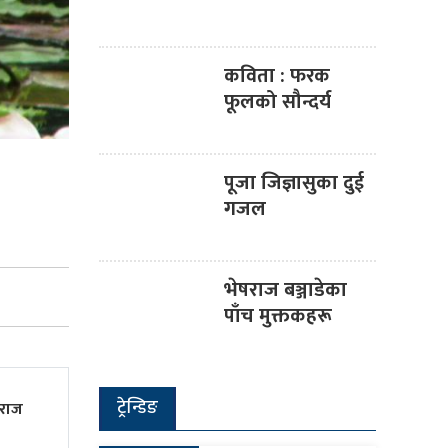
कविता : फरक
फूलको सौन्दर्य
पूजा जिज्ञासुका दुई
गजल
भेषराज बञ्जाडेका
पाँच मुक्तकहरू
ट्रेन्डिङ
थराज