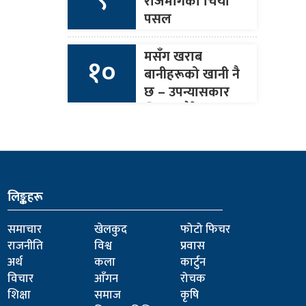
राजमार्गको चिया
पसल
मसँग खराब
१०
बानीहरूको खानी नै
छ – उपन्यासकार
जिएस पौडेल
लिङ्कहरू
समाचार
खेलकुद
फोटो फिचर
राजनीति
विश्व
प्रवास
अर्थ
कला
कार्टुन
विचार
आँगन
रोचक
शिक्षा
समाज
कृषि