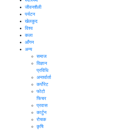
जीवनशैली
पर्यटन
खेलकुद
विश्व
कला
आँगन
अन्य
समाज
विज्ञान
प्रविधि
अन्तर्वार्ता
कर्पोरेट
फोटो
फिचर
प्रवास
कार्टुन
रोचक
कृषि