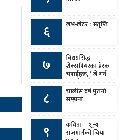
लभ-लेटर : अतृप्ति
६
विश्वप्रसिद्ध
७
शेक्सपियरका प्रेरक
भनाईहरू, “जे गर्न
सक्छौ त्यति मात्र
बोल र जे बोल्छौ
चालीस वर्ष पुरानो
८
त्यही गर ।”
सम्झना
कविता – शून्य
९
राजमार्गको चिया