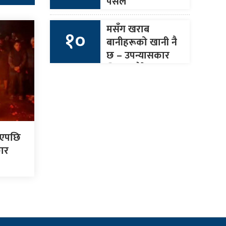
पसल
मसँग खराब
१०
बानीहरूको खानी नै
छ – उपन्यासकार
जिएस पौडेल
ाएपछि
कार