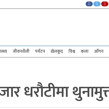
ास्थ्य
जीवनशैली
पर्यटन
खेलकुद
विश्व
कला
आँगन
र धरौटीमा थुनामुक