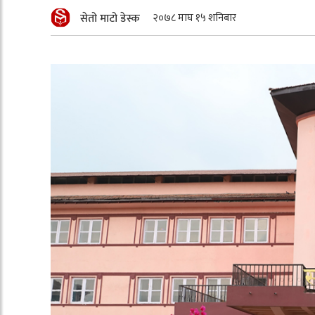
सेतो माटो डेस्क
२०७८ माघ १५ शनिबार