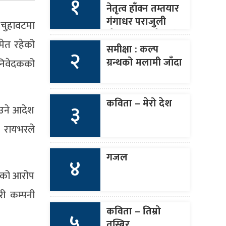
१
नेतृत्व हाँक्न तम्तयार
गंगाधर पराजुली
 चुहावटमा
(नेपाली कांङ्ग्रेसको
समेत रहेको
आसन्न १४औँ
समीक्षा : कल्प
२
महाधिवेशन)
ग्रन्थको मलामी जाँदा
 निवेदकको
कविता – मेरो देश
३
ाउने आदेश
। रायभरले
गजल
४
लीको आरोप
री कम्पनी
कविता – तिम्रो
५
तस्बिर