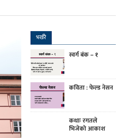
भर्खरै
स्वर्ग बंक – १
कविता : फेल्ड नेसन
कथाः रगतले
भिजेको आकाश