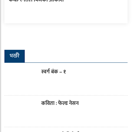
कथाः रगतले भिजेको आकाश
भर्खरै
स्वर्ग बंक – १
कविता : फेल्ड नेसन