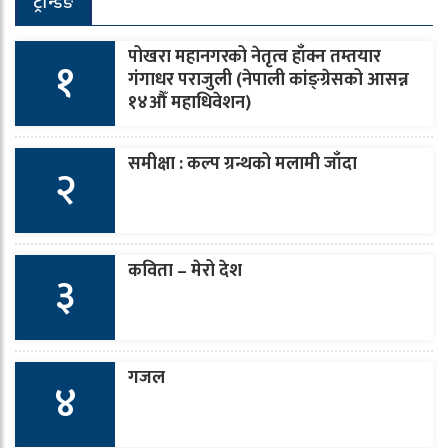
ट्रेन्डिङ
पोखरा महानगरको नेतृत्व हाँक्न तम्तयार
१
गंगाधर पराजुली (नेपाली कांङ्ग्रेसको आसन्न
१४औँ महाधिवेशन)
समीक्षा : कल्प ग्रन्थको मलामी जाँदा
२
कविता – मेरो देश
३
गजल
४