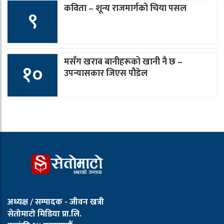
कविता – शून्य राजमार्गको चिया पसल
९
मसँग खराब बानीहरूको खानी नै छ –
१०
उपन्यासकार जिएस पौडेल
अध्यक्ष / सम्पादक - जीवन खत्री
सेतोमाटो मिडिया प्रा.लि.