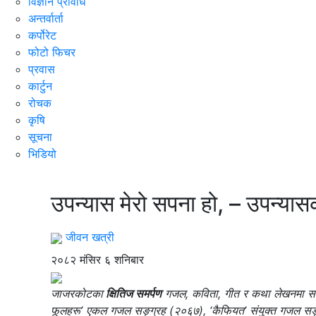
विज्ञान प्रविधि
अन्तर्वार्ता
कर्पोरेट
फोटो फिचर
प्रवास
कार्टुन
रोचक
कृषि
सूचना
भिडियो
आँगन
उपन्यास मेरो सपना हो, – उपन्यासक
जीवन खत्री
२०८२ मंसिर ६ शनिबार
जाजरकोटका
क्षितिज समर्पण
गजल, कविता, गीत र कथा लेखनमा सक्
फूलहरू’ एकल गजल सङ्ग्रह (२०६७), ‘कैफियत’ संयुक्त गजल सङ्ग