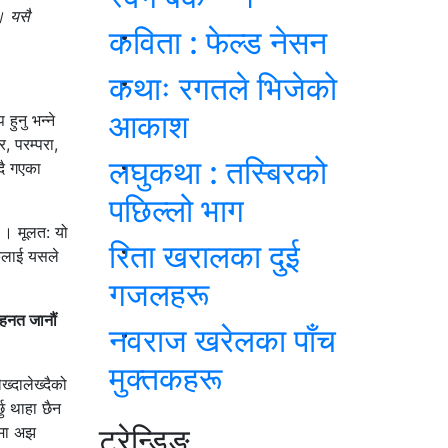
। यसै
कविता : फेल्ड नेसन
कथाः रगतले भिजेको
आकाश
हुनु भन्ने
, परम्परा,
लघुकथा : तस्बिरको
दै गएका
पछिल्लो भाग
 । मूलत: यो
रिता खरालका दुई
ठकलाई यसले
गजलहरू
ेहनत जानौं
नवराज खरेलका पाँच
मुक्तकहरू
ख्दालेख्दैको
छु थाहा छैन
ट्रेन्डिङ
नमा अझ