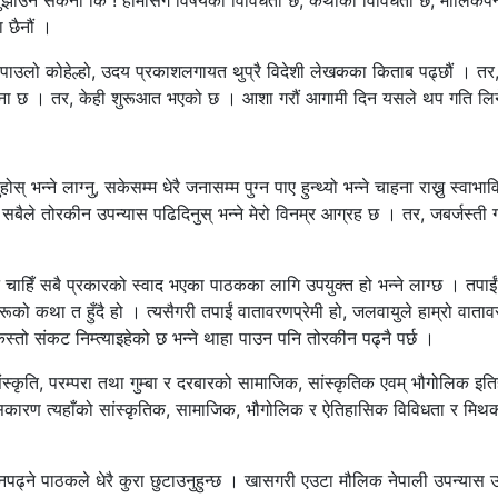
बुझाउन सकेनौं कि ! हामीसँग विषयको विविधता छ, कथाको विविधता छ, मौलिकप
 छैनौं ।
न, पाउलो कोहेल्हो, उदय प्रकाशलगायत थुप्रै विदेशी लेखकका किताब पढ्छौं । तर,
म्बना छ । तर, केही शुरूआत भएको छ । आशा गरौं आगामी दिन यसले थप गति लि
न्ने लाग्नु, सकेसम्म धेरै जनासम्म पुग्न पाए हुन्थ्यो भन्ने चाहना राख्नु स्वाभा
बैले तोरकीन उपन्यास पढिदिनुस् भन्ने मेरो विनम्र आग्रह छ । तर, जबर्जस्ती गर्
चाहिँ सबै प्रकारको स्वाद भएका पाठकका लागि उपयुक्त हो भन्ने लाग्छ । तपाईं 
रूको कथा त हुँदै हो । त्यसैगरी तपाईं वातावरणप्रेमी हो, जलवायुले हाम्रो वाता
्तो संकट निम्त्याइहेको छ भन्ने थाहा पाउन पनि तोरकीन पढ्नै पर्छ ।
संस्कृति, परम्परा तथा गुम्बा र दरबारको सामाजिक, सांस्कृतिक एवम् भौगोलिक इति
कारण त्यहाँको सांस्कृतिक, सामाजिक, भौगोलिक र ऐतिहासिक विविधता र मिथकब
पढ्ने पाठकले धेरै कुरा छुटाउनुहुन्छ । खासगरी एउटा मौलिक नेपाली उपन्यास उ