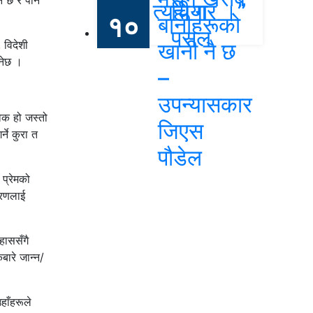
न छ र पनि
त्यही गर ।”
चिया
१०
बानीहरूको
पसल
 विदेशी
खानी नै छ
नेछ ।
–
उपन्यासकार
विक हो जस्तो
जिएस
ने कुरा त
पौडेल
प्रेमको
वरणलाई
हाससँगै
ारे जान्न/
हाँहरूले