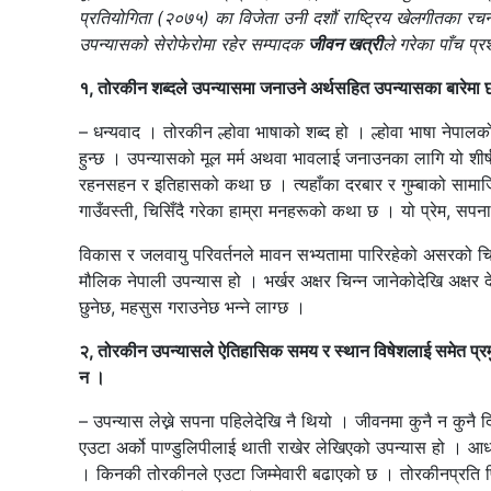
प्रतियोगिता (२०७५) का विजेता उनी दशौं राष्ट्रिय खेलगीतका र
उपन्यासको सेरोफेरोमा रहेर सम्पादक
जीवन खत्री
ले गरेका पाँच प्
१, तोरकीन शब्दले उपन्यासमा जनाउने अर्थसहित उपन्यासका बारेमा 
– धन्यवाद । तोरकीन ल्होवा भाषाको शब्द हो । ल्होवा भाषा नेपालको
हुन्छ । उपन्यासको मूल मर्म अथवा भावलाई जनाउनका लागि यो शीर्ष
रहनसहन र इतिहासको कथा छ । त्यहाँका दरबार र गुम्बाको सामाजिक
गाउँवस्ती, चिसिँदै गरेका हाम्रा मनहरूको कथा छ । यो प्रेम, सप
विकास र जलवायु परिवर्तनले मावन सभ्यतामा पारिरहेको असरको चिन
मौलिक नेपाली उपन्यास हो । भर्खर अक्षर चिन्न जानेकोदेखि अक्षर
छुनेछ, महसुस गराउनेछ भन्ने लाग्छ ।
२, तोरकीन उपन्यासले ऐतिहासिक समय र स्थान विषेशलाई समेत प्रम
न ।
– उपन्यास लेख्ने सपना पहिलेदेखि नै थियो । जीवनमा कुनै न कुनै द
एउटा अर्को पाण्डुलिपीलाई थाती राखेर लेखिएको उपन्यास हो । आधाउधी
। किनकी तोरकीनले एउटा जिम्मेवारी बढाएको छ । तोरकीनप्रति 