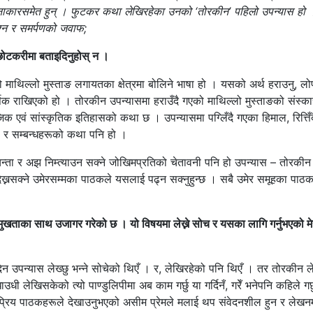
चनाकारसमेत हुन् । फुटकर कथा लेखिरहेका उनको ‘तोरकीन’ पहिलो उपन्यास हो 
रश्न र समर्पणको जवाफ;
छोटकरीमा बताइदिनुहोस् न ।
 माथिल्लो मुस्ताङ लगायतका क्षेत्रमा बोलिने भाषा हो । यसको अर्थ हराउनु, लोप 
क राखिएको हो । तोरकीन उपन्यासमा हराउँदै गएको माथिल्लो मुस्ताङको संस्कार
 एवं सांस्कृतिक इतिहासको कथा छ । उपन्यासमा पग्लिँदै गएका हिमाल, रित्तिँ
ना र सम्बन्धहरूको कथा पनि हो ।
्ता र अझ निम्त्याउन सक्ने जोखिमप्रतिको चेतावनी पनि हो उपन्यास – तोरकीन
 देख्नसक्ने उमेरसम्मका पाठकले यसलाई पढ्न सक्नुहुन्छ । सबै उमेर समूहका पा
ुखताका साथ उजागर गरेको छ । यो विषयमा लेख्ने सोच र यसका लागि गर्नुभएको म
िन उपन्यास लेख्छु भन्ने सोचेको थिएँ । र, लेखिरहेको पनि थिएँ । तर तोरकीन ले
 लेखिसकेको त्यो पाण्डुलिपीमा अब काम गर्छु या गर्दिनँ, गरेँ भनेपनि कहिले गर्
प्रिय पाठकहरूले देखाउनुभएको असीम प्रेमले मलाई थप संवेदनशील हुन र लेख