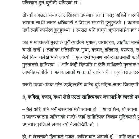
परिस्कृत हुन चुनौती थपिएको छ ।
तोरकीन एउटा संयोगले लेखिएको उपन्यास हो । नत्र अहिले तोरकीन नभ
साथमा साथी सागर अधिकारी र विशाल भण्डारी हुनुहुन्थ्यो । काठम
उहाँ त्यहीँ कार्यरत हुनुहुन्थ्यो । त्यसले पनि हाम्रो भ्रमणलाई सह
जब म माथिल्लो मुस्ताङ पुगेँ त्यहाँको भूगोल, वातावरण, त्यहाँका म
चासो राखेँ । त्यहाँका ऐतिहासिक गुम्बा, दरबार, इतिहास, परम्परा,
मैले किन नलेख्ने भन्ने लाग्यो । एक हप्ते भ्रमण सकेर काठमाडौं फर
मुस्ताङले हानिरह्यो । अनि केही दिनपछि म फेरि माथिल्लो मुस्ताङ ग
लाप्सीहरू बोकेँ । महाकालाको थांकाको दर्शन गरेँ । जुन चराङ दर
यसरी पटक-पटक गरेर उहाँहरूसँग करिब दुई महिना समय बिताएपछि 
३, कविता, गजल, कथा लेख्ने एउटा साहित्यकार जसलाई के त्यस्तो पर्‍यो
– मैले अघि पनि भनेँ उपन्यास मेरो सपना हो । थाहा छैन, यो सपना 
म जाजरकोटमा जन्मिएको मान्छे, जहाँ साहित्यिक किताब मुस्किलले पुग
उपन्यासप्रतिको लगाव त्यो बेलादेखिकै हो ।
हो, म लेखनको हिसाबले गजल, कविताबाटै आएको हुँ । पछि कथा र गी