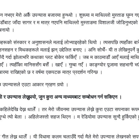
एर मेरो अर्कै उपन्यास बजारमा हुन्थ्यो । शुरूमा म माथिल्लो मुस्ताङ घुम्न ग
ाडौंबाट जाँदा सागर र म मात्र गएपनि माथिल्लो मुस्ताङमा विशालजी जोडिनुभएक
ज बनायो ।
ान्छेहरूको संस्कार र अनुशासनले मलाई लोभ्याइरहेको थियो । त्यसपछि त्यहाँका बा
 रहनसहन र मिथकहरूले मलाई झन् उद्देलित बनाए । अनि सोचेँ- यी त लेखिनुपर्ने कु
्किँदै गर्दा झोलाभरि कथाका प्लट बोकेर फर्किएँ । जब म काठमाडौं आएँ मलाई माथि
एँ । त्यहीँका मानिससँग बसेँ । खाएँ । गुम्बा गएँ । काङ्ग्योर पूजामा सहभागी भ
बारमा राखिएको छ र वर्षमा एकपटक मात्र प्रदर्शन गरिन्छ ।
उपन्यासले एउटा आकार ग्रहण गर्‍यो ।
 र उपन्यास लेख्नुपर्‍यो, जुन कुरा अन्य माध्यमबाट सम्बोधन गर्न सकिएन ।
कहिलेदेखि देख्न थालेँ । तर मेरो जीवनमा उपन्यास लेख्ने कुरा एउटा सपनाका रू
्थे त्यो बेला । अहिलेजस्तो सहज थिएन । म रेडियोमा उपन्यास सुन्दै हुर्किएको ह
त लेख्न थालेँ । यी विधामा कलम चलाउँदै गर्दा मैले मेरो उपन्यास लेखनको सपन