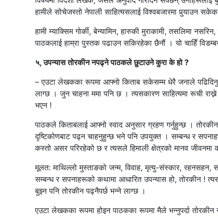
विषयमा विदेशी लेखक, जसले अनुवाद गरिदिन सक्छन् उनीहरूलाई 
हामीले सोचेजस्तो नेपाली साहित्यसलाई विश्वबजारमा पुर्‍याउन सकेका
हामी म्याक्सिम गोर्की, बेन्यामिन, हारुकी मुराकामी, तसलिमा नसरि
पाठकलाई हाम्रा पुस्तक पढाउन सकिरहेका छैनौं । यो चाहिँ विड
५, उपन्यास तोरकीन नपढ्ने पाठकले छुटाउने कुरा के हो ?
– एउटा लेखकका रूपमा आफ्नो किताब सकेसम्म धेरै जनाले पढिदिनुहोस् भ
लाग्छ । जुन चाहना ममा पनि छ । त्यसकारण साहित्यमा रूची राख्ने स
भएन !
पाठकले किताबलाई आफ्नो स्वाद अनुसार ग्रहण गर्नुहुन्छ । तोरकीन 
दृष्टिकोणबाट पढ्न चाहनुहुन्छ भने पनि उपयुक्त । सम्बन्ध र सपनाह
कस्तो असर परिरहेको छ र त्यसले हिमाली क्षेत्रको मानव जीवनमा कस
मूलत: माथिल्लो मुस्ताङको जन्म, विवाह, मृत्यु-संस्कार, रहनसहन, 
सम्बन्ध र सपनाहरूको कथामा आधारित उपन्यास हो, तोरकीन ! त्यस
बुझ्न पनि तोरकीन पढ्नैपर्छ भन्ने लाग्छ ।
एउटा लेखकका रूपमा होइन पाठकका रूपमा मैले भन्नुपर्दा तोरकीन न