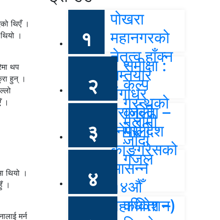
पोखरा
एको थिएँ ।
१
महानगरको
ो थियो ।
नेतृत्व हाँक्न
समीक्षा :
रेमा थप
तम्तयार
रा हुन् ।
२
कल्प
गंगाधर
ल्लो
ग्रन्थको
एँ ।
पराजुली
कविता –
मलामी
३
(नेपाली
मेरो देश
जाँदा
कांङ्ग्रेसको
गजल
आसन्न
४
पमा थियो ।
१४औँ
ुँ ।
महाधिवेशन)
कविता –
ालाई मर्न