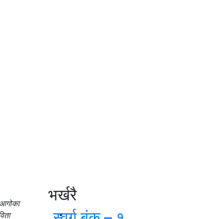
भर्खरै
‘आगोका
स्वर्ग बंक – १
विता