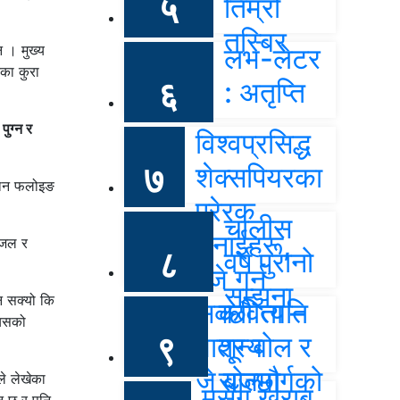
५
तिम्रो
तस्बिर
न । मुख्य
लभ-लेटर
ेका कुरा
६
: अतृप्ति
पुग्न र
विश्वप्रसिद्ध
७
शेक्सपियरका
फ्यान फलोइङ
प्रेरक
चालीस
भनाईहरू,
 गजल र
८
वर्ष पुरानो
“जे गर्न
सम्झना
उन सक्यो कि
सक्छौ त्यति
कविता –
्यसको
९
मात्र बोल र
शून्य
जे बोल्छौ
राजमार्गको
ले लेखेका
मसँग खराब