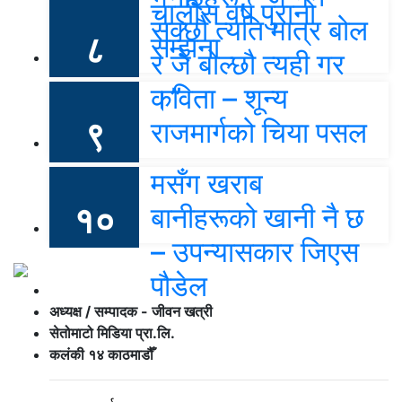
चालीस वर्ष पुरानो
सक्छौ त्यति मात्र बोल
८
सम्झना
र जे बोल्छौ त्यही गर
।”
कविता – शून्य
९
राजमार्गको चिया पसल
मसँग खराब
१०
बानीहरूको खानी नै छ
– उपन्यासकार जिएस
पौडेल
अध्यक्ष / सम्पादक - जीवन खत्री
सेतोमाटो मिडिया प्रा.लि.
कलंकी १४ काठमाडौँ