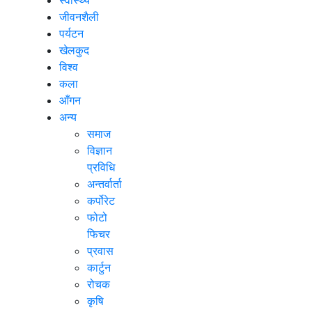
जीवनशैली
पर्यटन
खेलकुद
विश्व
कला
आँगन
अन्य
समाज
विज्ञान
प्रविधि
अन्तर्वार्ता
कर्पोरेट
फोटो
फिचर
प्रवास
कार्टुन
रोचक
कृषि