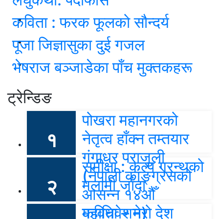
कविता : फरक फूलको सौन्दर्य
पूजा जिज्ञासुका दुई गजल
भेषराज बञ्जाडेका पाँच मुक्तकहरू
ट्रेन्डिङ
पोखरा महानगरको
१
नेतृत्व हाँक्न तम्तयार
गंगाधर पराजुली
समीक्षा : कल्प ग्रन्थको
(नेपाली कांङ्ग्रेसको
२
मलामी जाँदा
आसन्न १४औँ
महाधिवेशन)
कविता – मेरो देश