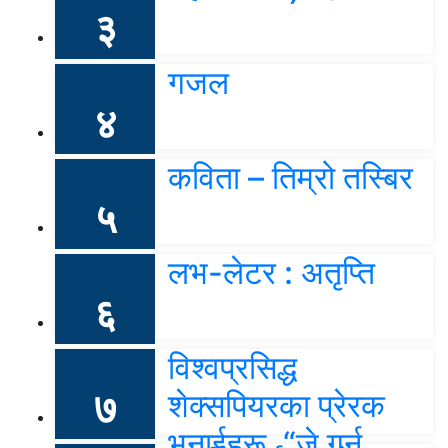
३
गजल
४
कविता – तिम्रो तस्बिर
५
लभ-लेटर : अतृप्ति
६
विश्वप्रसिद्ध
७
शेक्सपियरका प्रेरक
भनाईहरू, “जे गर्न