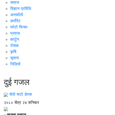
समाज
विज्ञान प्रविधि
अन्तर्वार्ता
कर्पोरेट
फोटो फिचर
प्रवास
कार्टुन
रोचक
कृषि
सूचना
भिडियो
आँगन
दुई गजल
सेतो माटो डेस्क
२०८० चैत्र २४ शनिबार
– सृजना ढकाल