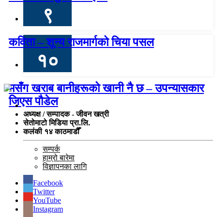
९
कविता – शून्य राजमार्गको चिया पसल
१०
मसँग खराब बानीहरूको खानी नै छ – उपन्यासकार
जिएस पौडेल
अध्यक्ष / सम्पादक - जीवन खत्री
सेतोमाटो मिडिया प्रा.लि.
कलंकी १४ काठमाडौँ
सम्पर्क
हाम्रो बारेमा
विज्ञापनका लागि
Facebook
Twitter
YouTube
Instagram