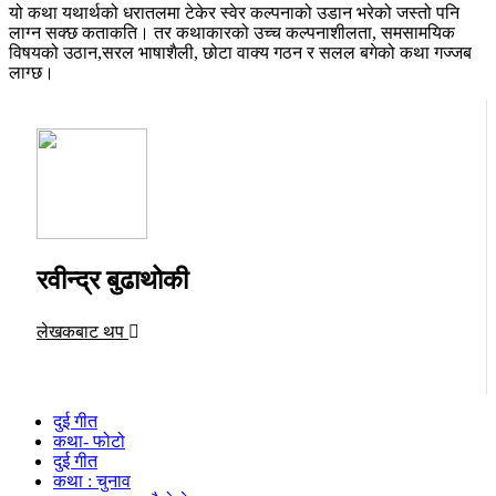
यो कथा यथार्थको धरातलमा टेकेर स्वेर कल्पनाको उडान भरेको जस्तो पनि
लाग्न सक्छ कताकति। तर कथाकारको उच्च कल्पनाशीलता, समसामयिक
विषयको उठान,सरल भाषाशैली, छोटा वाक्य गठन र सलल बगेको कथा गज्जब
लाग्छ।
रवीन्द्र बुढाथोकी
लेखकबाट थप
दुई गीत
कथा- फोटो
दुई गीत
कथा : चुनाव