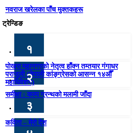
नवराज खरेलका पाँच मुक्तकहरू
ट्रेन्डिङ
१
पोखरा महानगरको नेतृत्व हाँक्न तम्तयार गंगाधर
पराजुली (नेपाली कांङ्ग्रेसको आसन्न १४औँ
२
महाधिवेशन)
समीक्षा : कल्प ग्रन्थको मलामी जाँदा
३
कविता – मेरो देश