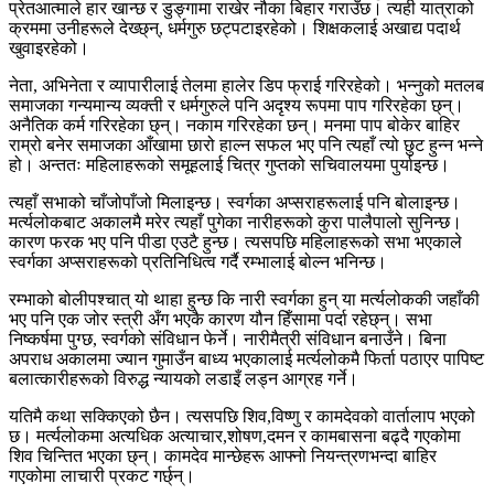
प्रेतआत्माले हार खान्छ र डुङ्गामा राखेर नौका बिहार गराउँछ। त्यही यात्राको
क्रममा उनीहरूले देख्छ्न्, धर्मगुरु छट्पटाइरहेको। शिक्षकलाई अखाद्य पदार्थ
खुवाइरहेको।
नेता, अभिनेता र व्यापारीलाई तेलमा हालेर डिप फ्राई गरिरहेको। भन्नुको मतलब
समाजका गन्यमान्य व्यक्ती र धर्मगुरुले पनि अदृश्य रूपमा पाप गरिरहेका छ्न्।
अनैतिक कर्म गरिरहेका छ्न्। नकाम गरिरहेका छन्। मनमा पाप बोकेर बाहिर
राम्रो बनेर समाजका आँखामा छारो हाल्न सफल भए पनि त्यहाँ त्यो छुट हुन्न भन्ने
हो। अन्ततः महिलाहरूको समूहलाई चित्र गुप्तको सचिवालयमा पुर्याइन्छ।
त्यहाँ सभाको चाँजोपाँजो मिलाइन्छ। स्वर्गका अप्सराहरूलाई पनि बोलाइन्छ।
मर्त्यलोकबाट अकालमै मरेर त्यहाँ पुगेका नारीहरूको कुरा पालैपालो सुनिन्छ।
कारण फरक भए पनि पीडा एउटै हुन्छ। त्यसपछि महिलाहरूको सभा भएकाले
स्वर्गका अप्सराहरूको प्रतिनिधित्व गर्दै रम्भालाई बोल्न भनिन्छ।
रम्भाको बोलीपश्चात् यो थाहा हुन्छ कि नारी स्वर्गका हुन् या मर्त्यलोककी जहाँकी
भए पनि एक जोर स्त्री अँग भएकै कारण यौन हिँसामा पर्दा रहेछ्न्। सभा
निष्कर्षमा पुग्छ, स्वर्गको संविधान फेर्ने। नारीमैत्री संविधान बनाउँने। बिना
अपराध अकालमा ज्यान गुमाउँन बाध्य भएकालाई मर्त्यलोकमै फिर्ता पठाएर पापिष्ट
बलात्कारीहरूको विरुद्ध न्यायको लडाइँ लड्न आग्रह गर्ने।
यतिमै कथा सक्किएको छैन। त्यसपछि शिव,विष्णु र कामदेवको वार्तालाप भएको
छ। मर्त्यलोकमा अत्यधिक अत्याचार,शोषण,दमन र कामबासना बढ्दै गएकोमा
शिव चिन्तित भएका छ्न्। कामदेव मान्छेहरू आफ्नो नियन्त्रणभन्दा बाहिर
गएकोमा लाचारी प्रकट गर्छ्न्।