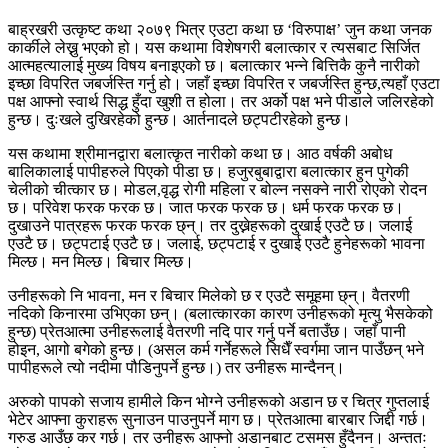
बाह्रखरी उत्कृष्ट कथा २०७९ भित्र एउटा कथा छ ‘विरुपाक्ष’ जुन कथा जनक
कार्कीले लेख्नु भएको हो। यस कथामा विशेषगरी बलात्कार र त्यसबाट सिर्जित
आत्महत्यालाई मुख्य विषय बनाइएको छ। बलात्कार भन्ने बित्तिकै कुनै नारीको
इच्छा विपरित जबर्जस्ति गर्नु हो। जहाँ इच्छा विपरित र जबर्जस्ति हुन्छ,त्यहाँ एउटा
पक्ष आफ्नो स्वार्थ सिद्ध हुँदा खुशी त होला। तर अर्को पक्ष भने पीडाले जलिरहेको
हुन्छ। दुःखले दुखिरहेको हुन्छ। आर्तनादले छट्पटीरहेको हुन्छ।
यस कथामा श्रीमानद्वारा बलात्कृत नारीको कथा छ। आठ वर्षकी अबोध
बालिकालाई पापीहरुले पिएको पीडा छ। हजुरबुबाद्वारा बलात्कार हुन पुगेकी
चेलीको चीत्कार छ। मोडल,वृद्ध रोगी महिला र बोल्न नसक्ने नारी रोएको रोदन
छ। परिवेश फरक फरक छ। जात फरक फरक छ। धर्म फरक फरक छ।
दुखाउने पात्रहरू फरक फरक छ्न्। तर दुख्नेहरूको दुखाई एउटै छ। जलाई
एउटै छ। छट्पटाई एउटै छ। जलाई, छट्पटाई र दुखाई एउटै हुनेहरूको भावना
मिल्छ। मन मिल्छ। बिचार मिल्छ।
उनीहरूको नि भावना, मन र बिचार मिलेको छ र एउटै समूहमा छ्न्। वैतरणी
नदिको किनारमा उभिएका छन्। (बलात्कारका कारण उनीहरूको मृत्यु भैसकेको
हुन्छ) प्रेतआत्मा उनीहरूलाई वैतरणी नदि पार गर्नु पर्ने बताउँछ। जहाँ पानी
होइन, आगो बगेको हुन्छ। (असल कर्म गर्नेहरूले सिधैँ स्वर्गमा जान पाउँछन् भने
पापीहरूले त्यो नदीमा पौडिनुपर्ने हुन्छ।) तर उनीहरू मान्दैनन्।
अरुको पापको सजाय हामीले किन भोग्ने उनीहरूको अडान छ र चित्र गुप्तलाई
भेटेर आफ्ना कुराहरू सुनाउन पाउनुपर्ने माग छ। प्रेतआत्मा बारबार जिद्दी गर्छ।
गरुड आउँछ कर गर्छ। तर उनीहरू आफ्नो अडानबाट टसमस हुँदैनन। अन्ततः