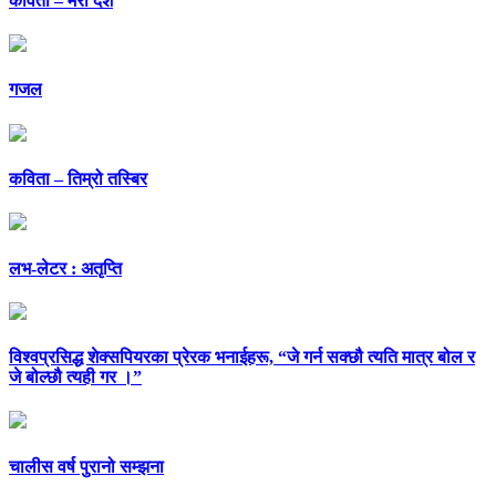
कविता – मेरो देश
गजल
कविता – तिम्रो तस्बिर
लभ-लेटर : अतृप्ति
विश्वप्रसिद्ध शेक्सपियरका प्रेरक भनाईहरू, “जे गर्न सक्छौ त्यति मात्र बोल र
जे बोल्छौ त्यही गर ।”
चालीस वर्ष पुरानो सम्झना