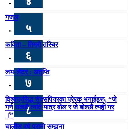
४
गजल
५
कविता – तिम्रो तस्बिर
६
लभ-लेटर : अतृप्ति
७
विश्वप्रसिद्ध शेक्सपियरका प्रेरक भनाईहरू, “जे
गर्न सक्छौ त्यति मात्र बोल र जे बोल्छौ त्यही गर
८
।”
चालीस वर्ष पुरानो सम्झना