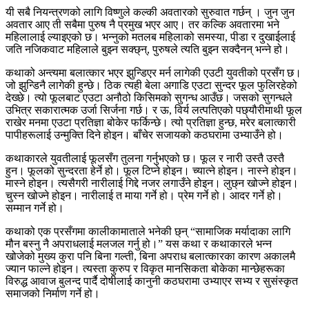
यी सबै नियन्त्रणको लागि विष्णुले कल्की अवतारको सुरुवात गर्छन् । जुन जुन
अवतार आए ती सबैमा पुरुष नै प्रमुख भएर आए। तर कल्कि अवतारमा भने
महिलालाई ल्याइएको छ। भन्नुको मतलब महिलाको समस्या, पीडा र दुखाईलाई
जति नजिकवाट महिलाले बुझ्न सक्छ्न्, पुरुषले त्यति बुझ्न सक्दैनन् भन्ने हो।
कथाको अन्त्यमा बलात्कार भएर झुन्डिएर मर्न लागेकी एउटी युवतीको प्रसँग छ।
जो झुन्डिनै लागेकी हुन्छे। ठिक त्यही बेला अगाडि एउटा सुन्दर फूल फुलिरहेको
देख्छे। त्यो फूलबाट एउटा अनौठो किसिमको सुगन्ध आउँछ। जसको सुगन्धले
उभित्र सकारात्मक उर्जा सिर्जना गर्छ। र ऊ, विर्य लत्पतिएको पछ्यौरीमाथी फूल
राखेर मनमा एउटा प्रतिज्ञा बोकेर फर्किन्छे। त्यो प्रतिज्ञा हुन्छ, मरेर बलात्कारी
पापीहरूलाई उन्मुक्ति दिने होइन। बाँचेर सजायको कठघरामा उभ्याउँने हो।
कथाकारले युवतीलाई फूलसँग तुलना गर्नुभएको छ। फूल र नारी उस्तै उस्तै
हुन। फूलको सुन्दरता हेर्ने हो। फूल टिप्ने होइन। च्यात्ने होइन। नास्ने होइन।
मास्ने होइन। त्यसैगरी नारीलाई गिद्दे नजर लगाउँने होइन। लुछ्न खोज्ने होइन।
चुस्न खोज्ने होइन। नारीलाई त माया गर्ने हो। प्रेम गर्ने हो। आदर गर्ने हो।
सम्मान गर्ने हो।
कथाको एक प्रसँगमा कालीकामाताले भनेकी छ्न् “सामाजिक मर्यादाका लागि
मौन बस्नु नै अपराधलाई मलजल गर्नु हो।” यस कथा र कथाकारले भन्न
खोजेको मुख्य कुरा पनि बिना गल्ती, बिना अपराध बलात्कारका कारण अकालमै
ज्यान फाल्ने होइन। त्यस्ता कुरुप र विकृत मानसिकता बोकेका मान्छेहरूका
विरुद्ध आवाज बुलन्द पार्दै दोषीलाई कानुनी कठघरामा उभ्याएर सभ्य र सुसंस्कृत
समाजको निर्माण गर्ने हो।