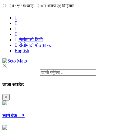
सेतोमाटो टिभी
सेतोमाटो पोडकास्ट
English
ताजा अपडेट
×
स्वर्ग बंक – १