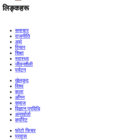
लिङ्कहरू
समाचार
राजनीति
अर्थ
विचार
शिक्षा
स्वास्थ्य
जीवनशैली
पर्यटन
खेलकुद
विश्व
कला
आँगन
समाज
विज्ञान प्रविधि
अन्तर्वार्ता
कर्पोरेट
फोटो फिचर
प्रवास