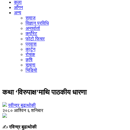
कला
आँगन
अन्य
समाज
विज्ञान प्रविधि
अन्तर्वार्ता
कर्पोरेट
फोटो फिचर
प्रवास
कार्टुन
रोचक
कृषि
सूचना
भिडियो
आँगन
कथा ‘विरुपाक्ष’माथि पाठकीय धारणा
रवीन्द्र बुढाथोकी
२०८० आश्विन ६ शनिबार
✍️
रविन्द्र बुढाथोकी