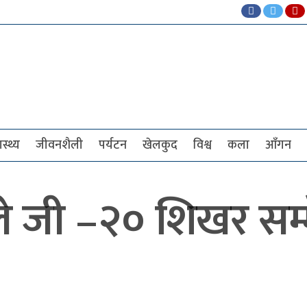
ास्थ्य
जीवनशैली
पर्यटन
खेलकुद
विश्व
कला
आँगन
ोदीले जी –२० शिखर स