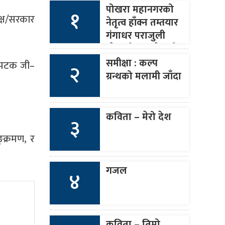
पोखरा महानगरको
१
यक्ष/सरकार
नेतृत्व हाँक्न तम्तयार
गंगाधर पराजुली
(नेपाली कांङ्ग्रेसको
आसन्न १४औँ
समीक्षा : कल्प
ो पटक जी–
२
महाधिवेशन)
ग्रन्थको मलामी जाँदा
कविता – मेरो देश
३
ङ्क्रमण, र
गजल
४
कविता – तिम्रो