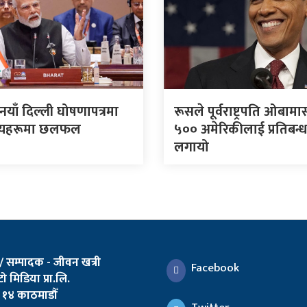
नयाँ दिल्ली घोषणापत्रमा
रूसले पूर्वराष्ट्रपति ओबाम
षयहरूमा छलफल
५०० अमेरिकीलाई प्रतिबन्
लगायो
 / सम्पादक - जीवन खत्री
Facebook
ो मिडिया प्रा.लि.
१४ काठमाडौँ