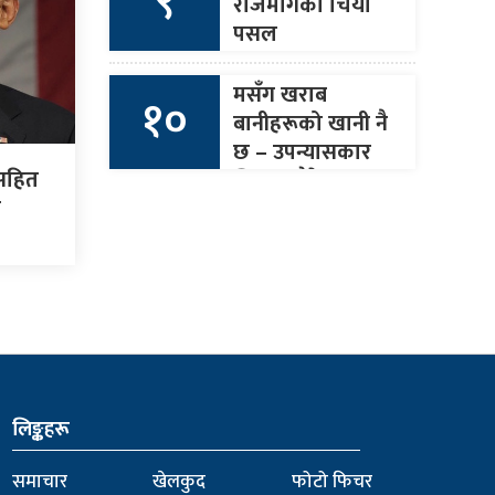
९
राजमार्गको चिया
पसल
मसँग खराब
१०
बानीहरूको खानी नै
छ – उपन्यासकार
ासहित
जिएस पौडेल
ध
लिङ्कहरू
समाचार
खेलकुद
फोटो फिचर