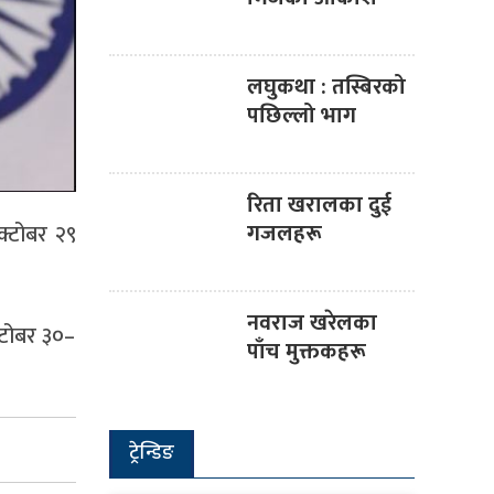
लघुकथा : तस्बिरको
पछिल्लो भाग
रिता खरालका दुई
गजलहरू
क्टोबर २९
नवराज खरेलका
क्टोबर ३०–
पाँच मुक्तकहरू
ट्रेन्डिङ