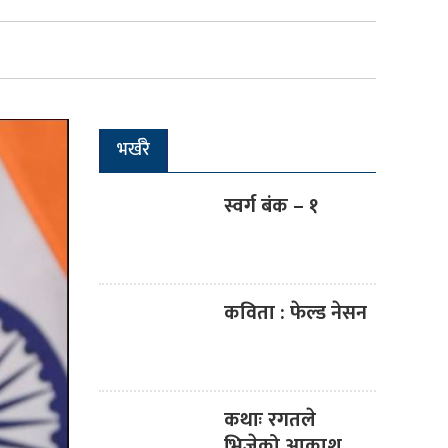
भर्खरै
स्वर्ग बंक – १
कविता : फेल्ड नेसन
कथाः रगतले
भिजेको आकाश