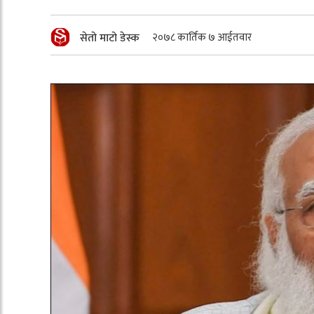
सेतो माटो डेस्क
२०७८ कार्तिक ७ आईतवार