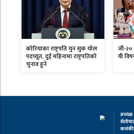
कोरियाका राष्ट्रपति युन सुक योल
जी-२० 
पदच्यूत, दुई महिनामा राष्ट्रपतिको
यी वि
चुनाव हुने
अध्यक्ष
सेतोमाट
कलंकी 