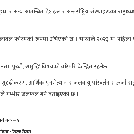
अन्य आमन्त्रित देशहरू र अन्तर्राष्ट्रिय संस्थाहरूका राष्ट्राध्
ुख ग्लोबल फोरमको रूपमा उभिएको छ । भारतले २०२३ मा पहिल
ा, पृथ्वी, समृद्धि’ विषयको वरिपरि केन्द्रित रहनेछ ।
थाको सुदृढीकरण, आर्थिक पुनरोत्थान र जलवायु परिवर्तन र ऊर्जा स
नले गम्भीर छलफल गर्ने बताइएको छ ।
वर्ग बंक – १
विता : फेल्ड नेसन