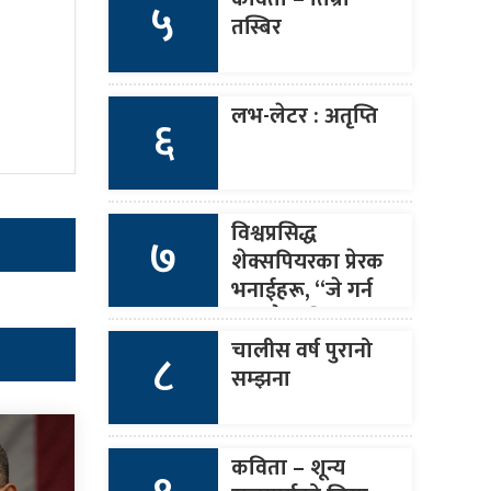
५
तस्बिर
लभ-लेटर : अतृप्ति
६
विश्वप्रसिद्ध
७
शेक्सपियरका प्रेरक
भनाईहरू, “जे गर्न
सक्छौ त्यति मात्र
बोल र जे बोल्छौ
चालीस वर्ष पुरानो
८
त्यही गर ।”
सम्झना
कविता – शून्य