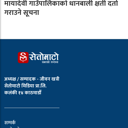
मायादेवी गाउँपालिकाको धानबाली क्षती दर्ता
गराउने सूचना
अध्यक्ष / सम्पादक - जीवन खत्री
सेतोमाटो मिडिया प्रा.लि.
कलंकी १४ काठमाडौँ
सम्पर्क