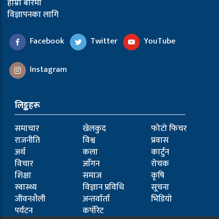
हाम्रो बारेमा
विज्ञापनका लागि
Facebook
Twitter
YouTube
Instagram
लिङ्कहरू
समाचार
खेलकुद
फोटो फिचर
राजनीति
विश्व
प्रवास
अर्थ
कला
कार्टुन
विचार
आँगन
रोचक
शिक्षा
समाज
कृषि
स्वास्थ्य
विज्ञान प्रविधि
सूचना
जीवनशैली
अन्तर्वार्ता
भिडियो
पर्यटन
कर्पोरेट