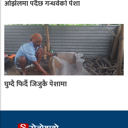
ओझेलमा पर्दैछ गन्धर्वको पेशा
घुम्दै फिर्दै जिजुकै पेशामा