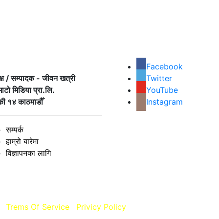
Facebook
क्ष / सम्पादक - जीवन खत्री
Twitter
माटो मिडिया प्रा.लि.
YouTube
ी १४ काठमाडौँ
Instagram
सम्पर्क
हाम्रो बारेमा
विज्ञापनका लागि
.
Trems Of Service
,
Privicy Policy
यसमा प्रकाशित कुनै पनि सामग्र
रसारण गर्नुअघि अनुमति लिनुहुन अनुरोध छ.