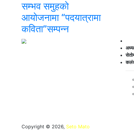
सम्भव समुहकाे
आयाेजनामा “पदयात्रामा
कविता”सम्पन्न
अध्य
सेतो
कलंक
Copyright © 2026,
Seto Mato
All Rights Reserved
विद्युतीय, प्रसारण वा अन्य कुनै पनि माध्यमबाट पुनःप्रकाशन वा प्