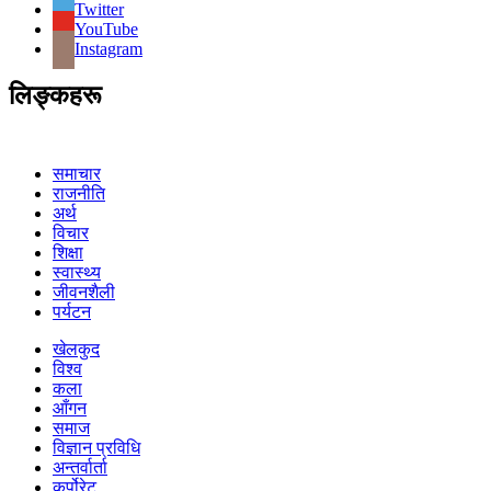
Twitter
YouTube
Instagram
लिङ्कहरू
समाचार
राजनीति
अर्थ
विचार
शिक्षा
स्वास्थ्य
जीवनशैली
पर्यटन
खेलकुद
विश्व
कला
आँगन
समाज
विज्ञान प्रविधि
अन्तर्वार्ता
कर्पोरेट