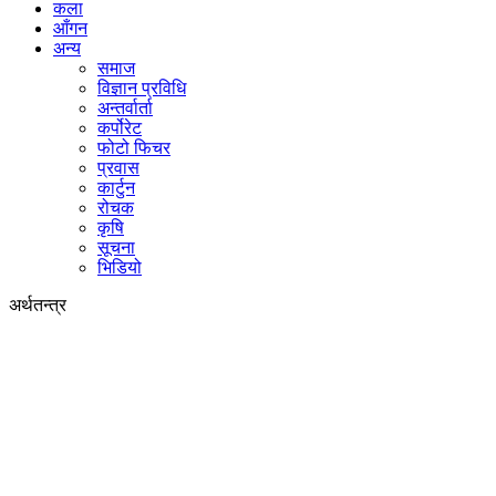
कला
आँगन
अन्य
समाज
विज्ञान प्रविधि
अन्तर्वार्ता
कर्पोरेट
फोटो फिचर
प्रवास
कार्टुन
रोचक
कृषि
सूचना
भिडियो
अर्थतन्त्र