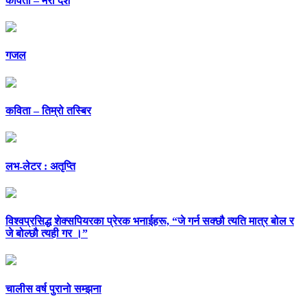
कविता – मेरो देश
गजल
कविता – तिम्रो तस्बिर
लभ-लेटर : अतृप्ति
विश्वप्रसिद्ध शेक्सपियरका प्रेरक भनाईहरू, “जे गर्न सक्छौ त्यति मात्र बोल र
जे बोल्छौ त्यही गर ।”
चालीस वर्ष पुरानो सम्झना