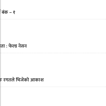
्ग बंक – १
ता : फेल्ड नेसन
ः रगतले भिजेको आकाश