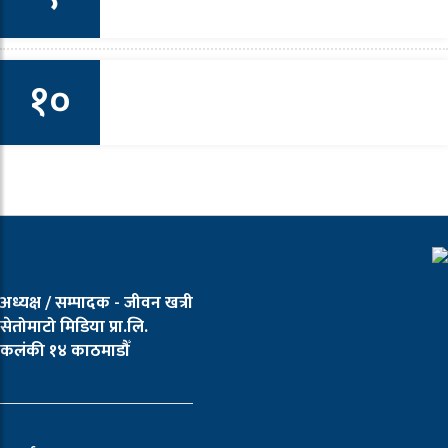
ता – शून्य राजमार्गको चिया पसल
१०
ग खराब बानीहरूको खानी नै छ – उपन्यासकार जिएस पौडेल
अध्यक्ष / सम्पादक - जीवन खत्री
सेतोमाटो मिडिया प्रा.लि.
कलंकी १४ काठमाडौँ