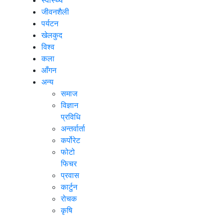
जीवनशैली
पर्यटन
खेलकुद
विश्व
कला
आँगन
अन्य
समाज
विज्ञान
प्रविधि
अन्तर्वार्ता
कर्पोरेट
फोटो
फिचर
प्रवास
कार्टुन
रोचक
कृषि