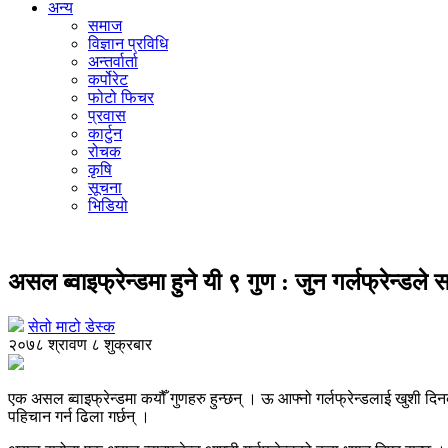
अन्य
समाज
विज्ञान प्रविधि
अन्तर्वार्ता
कर्पोरेट
फोटो फिचर
प्रवास
कार्टुन
रोचक
कृषि
सूचना
भिडियो
प्रेम सम्बन्ध
असल ब्वाइफ्रेन्डमा हुने यी ९ गुण : जुन गर्लफ्रेन्डले
सेतो माटो डेस्क
२०७८ श्रावण ८ शुक्रबार
एक असल ब्वाइफ्रेन्डमा कयौँ गुणहरु हुन्छन् । ऊ आफ्नो गर्लफ्रेन्डलाई खुशी दिनको 
पहिचान गर्न ढिला गर्छन् ।