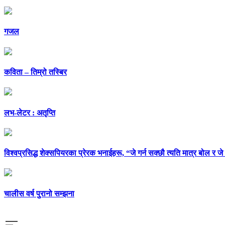
गजल
कविता – तिम्रो तस्बिर
लभ-लेटर : अतृप्ति
विश्वप्रसिद्ध शेक्सपियरका प्रेरक भनाईहरू, “जे गर्न सक्छौ त्यति मात्र बोल र जे
चालीस वर्ष पुरानो सम्झना