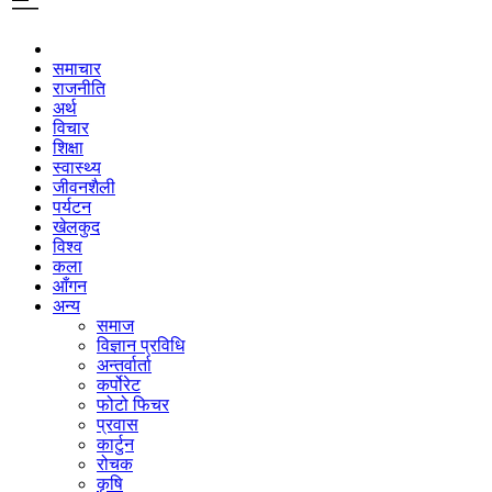
समाचार
राजनीति
अर्थ
विचार
शिक्षा
स्वास्थ्य
जीवनशैली
पर्यटन
खेलकुद
विश्व
कला
आँगन
अन्य
समाज
विज्ञान प्रविधि
अन्तर्वार्ता
कर्पोरेट
फोटो फिचर
प्रवास
कार्टुन
रोचक
कृषि