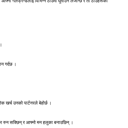
आफ्नी गर्लफ्रेन्डलाई विभिन्न ठाउँमा घुमाउन लैजान्छ र ती ठाउँहरूको
 ।
ान गर्दछ ।
क खर्च उनको पार्टनरले बेहोर्छ ।
साएर रुन सक्छिन् र आफ्नो मन हलुका बनाउछिन् ।