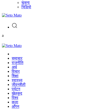
सूचना
भिडियो
a
समाचार
राजनीति
अर्थ
विचार
शिक्षा
स्वास्थ्य
जीवनशैली
पर्यटन
खेलकुद
विश्व
कला
आँगन