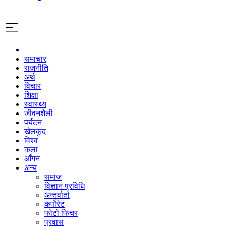
समाचार
राजनीति
अर्थ
विचार
शिक्षा
स्वास्थ्य
जीवनशैली
पर्यटन
खेलकुद
विश्व
कला
आँगन
अन्य
समाज
विज्ञान प्रविधि
अन्तर्वार्ता
कर्पोरेट
फोटो फिचर
प्रवास