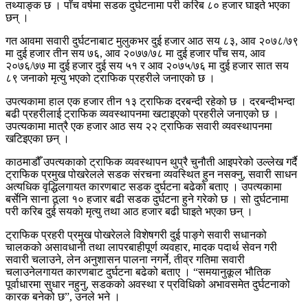
तथ्याङ्क छ । पाँच वर्षमा सडक दुर्घटनामा परी करिब ८० हजार घाइते भएका
छन् ।
गत आवमा सवारी दुर्घटनाबाट मुलुकभर दुई हजार आठ सय ८३, आव २०७८/७९
मा दुई हजार तीन सय ७६, आव २०७७/७८ मा दुई हजार पाँच सय, आव
२०७६/७७ मा दुई हजार दुई सय ५१ र आव २०७५/७६ मा दुई हजार सात सय
८९ जनाको मृत्यु भएको ट्राफिक प्रहरीले जनाएको छ ।
उपत्यकामा हाल एक हजार तीन १३ ट्राफिक दरबन्दी रहेको छ । दरबन्दीभन्दा
बढी प्रहरीलाई ट्राफिक व्यवस्थापनमा खटाइएको प्रहरीले जनाएको छ ।
उपत्यकामा मात्रै एक हजार आठ सय २२ ट्राफिक सवारी व्यवस्थापनमा
खटिइएका छन् ।
काठमाडौँ उपत्यकाको ट्राफिक व्यवस्थापन थुप्रै चुनौती आइपरेको उल्लेख गर्दै
ट्राफिक प्रमुख पोखरेलले सडक संरचना व्यवस्थित हुन नसक्नु, सवारी साधन
अत्यधिक वृद्धिलगायत कारणबाट सडक दुर्घटना बढेको बताए । उपत्यकामा
बर्सेनि साना ठूला १० हजार बढी सडक दुर्घटना हुने गरेको छ । सो दुर्घटनामा
परी करिब दुई सयको मृत्यु तथा आठ हजार बढी घाइते भएका छन् ।
ट्राफिक प्रहरी प्रमुख पोखरेलले विशेषगरी दुई पाङ्गे सवारी सधानको
चालकको असावधानी तथा लापरबाहीपूर्ण व्यवहार, मादक पदार्थ सेवन गरी
सवारी चलाउने, लेन अनुशासन पालना नगर्ने, तीव्र गतिमा सवारी
चलाउनेलगायत कारणबाट दुर्घटना बढेको बताए । “समयानुकूल भौतिक
पूर्वाधारमा सुधार नहुनु, सडकको अवस्था र प्रविधिको अभावसमेत दुर्घटनाको
कारक बनेको छ”, उनले भने ।