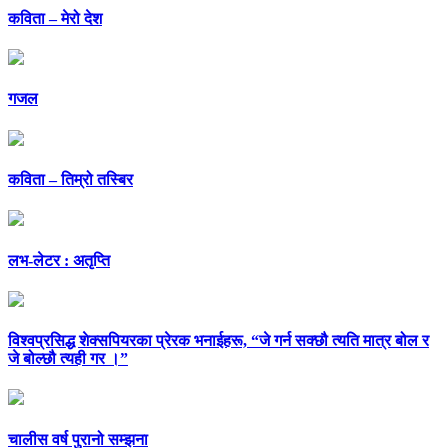
कविता – मेरो देश
गजल
कविता – तिम्रो तस्बिर
लभ-लेटर : अतृप्ति
विश्वप्रसिद्ध शेक्सपियरका प्रेरक भनाईहरू, “जे गर्न सक्छौ त्यति मात्र बोल र
जे बोल्छौ त्यही गर ।”
चालीस वर्ष पुरानो सम्झना