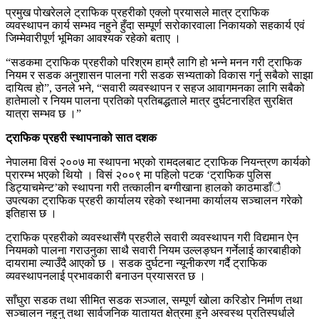
प्रमुख पोखरेलले ट्राफिक प्रहरीको एक्लो प्रयासले मात्र ट्राफिक
व्यवस्थापन कार्य सम्भव नहुने हुँदा सम्पूर्ण सरोकारवाला निकायको सहकार्य एवं
जिम्मेवारीपूर्ण भूमिका आवश्यक रहेको बताए ।
“सडकमा ट्राफिक प्रहरीको परिश्रम हाम्रै लागि हो भन्ने मनन गरी ट्राफिक
नियम र सडक अनुशासन पालना गरी सडक सभ्यताको विकास गर्नु सबैको साझा
दायित्व हो”, उनले भने, “सवारी व्यवस्थापन र सहज आवागमनका लागि सबैको
हातेमालो र नियम पालना प्रतिको प्रतिबद्धताले मात्र दुर्घटनारहित सुरक्षित
यात्रा सम्भव छ ।”
ट्राफिक प्रहरी स्थापनाको सात दशक
नेपालमा विसं २००७ मा स्थापना भएको रामदलबाट ट्राफिक नियन्त्रण कार्यको
प्रारम्भ भएको थियो । विसं २००९ मा पहिलो पटक ‘ट्राफिक पुलिस
डिट्याचमेन्ट’को स्थापना गरी तत्कालीन बग्गीखाना हालको काठमाडाँै
उपत्यका ट्राफिक प्रहरी कार्यालय रहेको स्थानमा कार्यालय सञ्चालन गरेको
इतिहास छ ।
ट्राफिक प्रहरीको व्यवस्थासँगै प्रहरीले सवारी व्यवस्थापन गरी विद्यमान ऐन
नियमको पालना गराउनुका साथै सवारी नियम उल्लङ्घन गर्नेलाई कारबाहीको
दायरामा ल्याउँदै आएको छ । सडक दुर्घटना न्यूनीकरण गर्दै ट्राफिक
व्यवस्थापनलाई प्रभावकारी बनाउन प्रयासरत छ ।
साँघुरा सडक तथा सीमित सडक सञ्जाल, सम्पूर्ण खोला करिडोर निर्माण तथा
सञ्चालन नहुनु तथा सार्वजनिक यातायत क्षेत्रमा हुने अस्वस्थ प्रतिस्पर्धाले