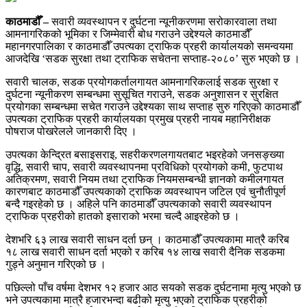
काठमाडौँ –
सवारी व्यवस्थापन र दुर्घटना न्यूनीकरणमा सरोकारवाला तथा
आमनागरिकको भूमिका र जिम्मेवारी बोध गराउने उद्देश्यले काठमाडौँ
महानगरपालिका र काठमाडौँ उपत्यका ट्राफिक प्रहरी कार्यालयको समन्वयमा
आजदेखि ‘सडक सुरक्षा तथा ट्राफिक सचेतना सप्ताह-२०८०’ सुरु भएको छ ।
सवारी चालक, सडक प्रयोगकर्तालगायत आमनागरिकलाई सडक सुरक्षा र
दुर्घटना न्यूनीकरण सम्बन्धमा सुसूचित गराउने, सडक अनुशासन र सुरक्षित
प्रयोगका सम्बन्धमा सचेत गराउने उद्देश्यका साथ सप्ताह सुरु गरिएको काठमाडौँ
उपत्यका ट्राफिक प्रहरी कार्यालयका प्रमुख प्रहरी नायब महानिरीक्षक
पोषराज पोखरेलले जानकारी दिए ।
उपत्यका केन्द्रित बसाइसराइ, सहरीकरणलगायतबाट भइरहेको जनसङ्ख्या
वृद्धि, सवारी चाप, सवारी व्यवस्थापनमा प्रविधिको प्रयोगको कमी, फुटपाथ
अतिक्रमण, सवारी नियम तथा ट्राफिक नियमसम्बन्धी ज्ञानको कमीलगायत
कारणबाट काठमाडौँ उपत्यकाको ट्राफिक व्यवस्थापन जटिल एवं चुनौतीपूर्ण
बन्दै गइरहेको छ । अहिले पनि काठमाडौँ उपत्यकाको सवारी व्यवस्थापन
ट्राफिक प्रहरीको हातको इसाराको भरमा चल्दै आइरहेको छ ।
देशभरि ६३ लाख सवारी साधन दर्ता छन् । काठमाडौँ उपत्यकामा मात्रै करिब
१८ लाख सवारी साधन दर्ता भएको र करिब १४ लाख सवारी दैनिक सडकमा
गुड्ने अनुमान गरिएको छ ।
पछिल्लो पाँच वर्षमा देशभर १२ हजार आठ सयको सडक दुर्घटनामा मृत्यु भएको छ
भने उपत्यकामा मात्रै हजारभन्दा बढीको मृत्यु भएको ट्राफिक प्रहरीको