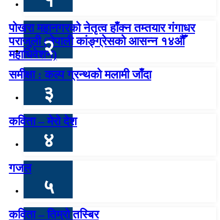
१
पोखरा महानगरको नेतृत्व हाँक्न तम्तयार गंगाधर
पराजुली (नेपाली कांङ्ग्रेसको आसन्न १४औँ
२
महाधिवेशन)
समीक्षा : कल्प ग्रन्थको मलामी जाँदा
३
कविता – मेरो देश
४
गजल
५
कविता – तिम्रो तस्बिर