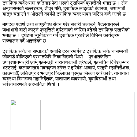
ट्राफिक व्यवस्थामा कठिनाइ पैदा भएको ट्राफिक प्रहरीको भनाइ छ । लेन
अनुशासनको उल्लङ्घन, तीव्र गति, ट्राफिक लाइटको बेवास्ता, जथाभाबी
यात्रु चढाउने र ओराल्ने कार्यले ट्राफिक व्यवस्थापन जटिल बन्दै गएको छ ।
मापदक पदार्थ तथा लागुऔषध सेवन गरेर सवारी चलाउने, पैदलयात्रुले
जथाभाबी बाटो काट्ने प्रवृत्तिले दुर्घटनाको जोखिम बढेको ट्राफिक प्रहरीको
भनाइ छ । दुर्घटना न्यूनीकरण गर्न ट्राफिक प्रहरीले विभिन्न कार्यक्रम
सञ्चालन गर्दै आइरहेको छ ।
ट्राफिक सचेतना सप्ताहको अगाडि दरबारमार्गबाट ट्राफिक सचेतनासम्बन्धी
प्लेकार्ड बोकिएको प्रभातफेरि निकालिएको थियो । प्रभातफेरिमा
उपप्रधानमन्त्री एवम् गृहमन्त्री नारायणकाजी श्रेष्ठले, गृहसचिव दिनेशकुमार
भट्टराई, कलाकारद्वय मदनकृष्ण श्रेष्ठ र हरिवंश आचार्य, प्रहरी महानिरीक्षक,
काठमाडौँ, ललितपुर र भक्तपुर जिल्लाका प्रमुख जिल्ला अधिकारी, यातायात
व्यवस्था विभागका महानिर्देशक, यातायात व्यवसायी, युवाविद्यार्थी तथा
सर्वसाधारणको सहभागिता थियो ।