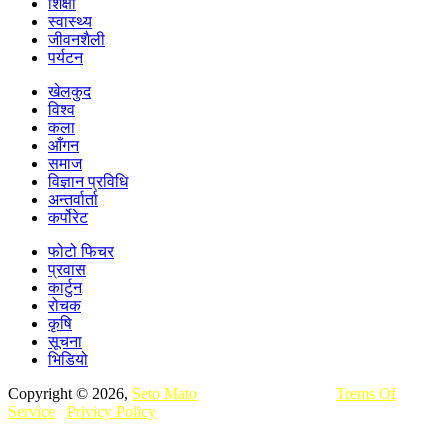
शिक्षा
स्वास्थ्य
जीवनशैली
पर्यटन
खेलकुद
विश्व
कला
आँगन
समाज
विज्ञान प्रविधि
अन्तर्वार्ता
कर्पोरेट
फोटो फिचर
प्रवास
कार्टुन
रोचक
कृषि
सूचना
भिडियो
Copyright © 2026,
Seto Mato
All Rights Reserved.
Trems Of
Service
,
Privicy Policy
यसमा प्रकाशित कुनै पनि सामग्रीहरू छापा,
विद्युतीय, प्रसारण वा अन्य कुनै पनि माध्यमबाट पुनःप्रकाशन वा प्रसारण
गर्नुअघि अनुमति लिनुहुन अनुरोध छ.