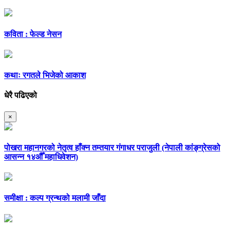
कविता : फेल्ड नेसन
कथाः रगतले भिजेको आकाश
धेरै पढिएको
×
पोखरा महानगरको नेतृत्व हाँक्न तम्तयार गंगाधर पराजुली (नेपाली कांङ्ग्रेसको
आसन्न १४औँ महाधिवेशन)
समीक्षा : कल्प ग्रन्थको मलामी जाँदा