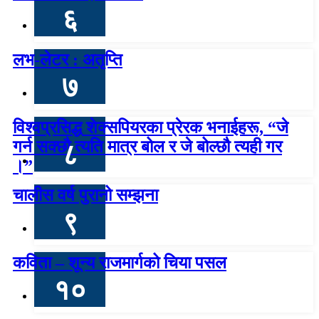
६
लभ-लेटर : अतृप्ति
७
विश्वप्रसिद्ध शेक्सपियरका प्रेरक भनाईहरू, “जे
गर्न सक्छौ त्यति मात्र बोल र जे बोल्छौ त्यही गर
८
।”
चालीस वर्ष पुरानो सम्झना
९
कविता – शून्य राजमार्गको चिया पसल
१०