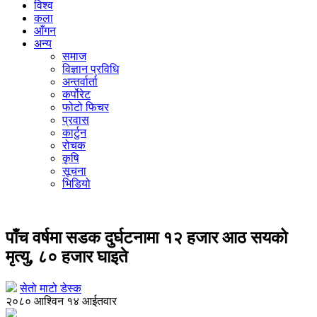
विश्व
कला
आँगन
अन्य
समाज
विज्ञान प्रविधि
अन्तर्वार्ता
कर्पोरेट
फोटो फिचर
प्रवास
कार्टुन
रोचक
कृषि
सूचना
भिडियो
सडक दुर्घटना
पाँच वर्षमा सडक दुर्घटनामा १२ हजार आठ सयको
मृत्यु, ८० हजार घाइते
सेतो माटो डेस्क
२०८० आश्विन १४ आईतवार