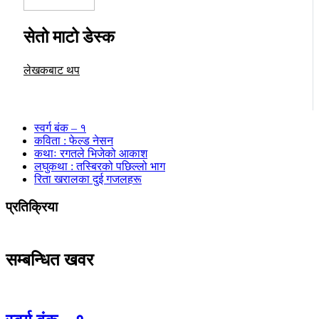
सेतो माटो डेस्क
लेखकबाट थप
स्वर्ग बंक – १
कविता : फेल्ड नेसन
कथाः रगतले भिजेको आकाश
लघुकथा : तस्बिरको पछिल्लो भाग
रिता खरालका दुई गजलहरू
प्रतिक्रिया
सम्बन्धित खवर