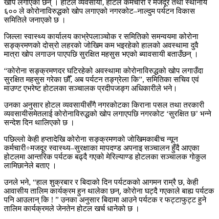
खोप लगाएका छन् । होटल व्यवसायी, होटल कर्मचारी र मजदूर तथा स्थानीय
६०० ले कोरोनाविरुद्धको खोप लगाएको नगरकोट–नाल्दुम पर्यटन विकास
समितिले जनाएको छ ।
जिल्ला स्वास्थ्य कार्यालय काभ्रेपलाञ्चोक र समितिको समन्वयमा कोरोना
सङ्क्रमणको दोस्रो लहरको जोखिम कम भइरहेको हालको अवस्थामा दुवै
मात्रा खोप लगाउन पाएपछि सुरक्षित महसुस भएको ब्यावसायी बताउँछन् ।
“कोरोना सङ्क्रमणदर घटिरहेको अवस्थामा कोरोनाविरुद्धको खोप लगाउँदा
सुरक्षित महसुस गरेका छौँ, अब पर्यटन तङ्ग्रेला कि”, समितिका सचिव एवं
माउण्ट एभरेष्ट होटलका सञ्चालक प्रदीपजङ्ग अधिकारीले भने।
उनका अनुसार होटल व्यवसायीसँगै नगरकोटका किराना पसल तथा तरकारी
व्यवसायीसमेतलाई कोरोनाविरुद्धको खोप लगाएपछि नगरकोट ‘सुरक्षित छ’ भन्ने
सन्देश दिन थालिएको छ ।
पछिल्लो केही हप्तादेखि कोरोना सङ्क्रमणको जोखिमकाबीच न्यून
कर्मचारी÷मजदूर स्वास्थ्य–सुरक्षाका मापदण्ड अपनाइ सञ्चालन हुँदै आएका
होटलमा आन्तरिक पर्यटक बढ्दै गएको मेरिल्याण्ड होटलका सञ्चालक गोकुल
लामिछानेले बताए ।
उनले भने, “हाल शुक्रबार र बिदाको दिन पर्यटकको आगमन राम्रै छ, केही
आवासीय तालिम कार्यक्रम हुन थालेका छन्, कोरोना घट्दै गएकाले बाह्य पर्यटक
पनि आउलान् कि ! ” उनका अनुसार बिदामा आउने पर्यटक र फट्टाफुट्ट हुने
तालिम कार्यक्रमले जेनतेन होटल खर्च धानेको छ ।