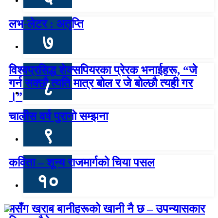
लभ-लेटर : अतृप्ति
७
विश्वप्रसिद्ध शेक्सपियरका प्रेरक भनाईहरू, “जे
गर्न सक्छौ त्यति मात्र बोल र जे बोल्छौ त्यही गर
८
।”
चालीस वर्ष पुरानो सम्झना
९
कविता – शून्य राजमार्गको चिया पसल
१०
मसँग खराब बानीहरूको खानी नै छ – उपन्यासकार