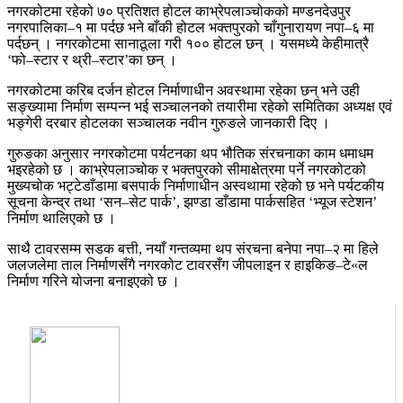
नगरकोटमा रहेको ७० प्रतिशत होटल काभ्रेपलाञ्चोकको मण्डनदेउपुर
नगरपालिका–१ मा पर्दछ भने बाँकी होटल भक्तपुरको चाँगुनारायण नपा–६ मा
पर्दछन् । नगरकोटमा सानाठूला गरी १०० होटल छन् । यसमध्ये केहीमात्रै
‘फो–स्टार र थ्री–स्टार’का छन् ।
नगरकोटमा करिब दर्जन होटल निर्माणाधीन अवस्थामा रहेका छन् भने उही
सङ्ख्यामा निर्माण सम्पन्न भई सञ्चालनको तयारीमा रहेको समितिका अध्यक्ष एवं
भङ्गेरी दरबार होटलका सञ्चालक नवीन गुरुङले जानकारी दिए ।
गुरुङका अनुसार नगरकोटमा पर्यटनका थप भौतिक संरचनाका काम धमाधम
भइरहेको छ । काभ्रेपलाञ्चोक र भक्तपुरको सीमाक्षेत्रमा पर्ने नगरकोटको
मुख्यचोक भट्टेडाँडामा बसपार्क निर्माणाधीन अस्वथामा रहेको छ भने पर्यटकीय
सूचना केन्द्र तथा ‘सन–सेट पार्क’, झण्डा डाँडामा पार्कसहित ‘भ्यूज स्टेशन’
निर्माण थालिएको छ ।
साथै टावरसम्म सडक बत्ती, नयाँ गन्तव्यमा थप संरचना बनेपा नपा–२ मा हिले
जलजलेमा ताल निर्माणसँगै नगरकोट टावरसँग जीपलाइन र हाइकिङ–टे«ल
निर्माण गरिने योजना बनाइएको छ ।