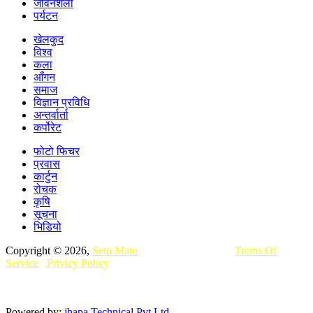
जीवनशैली
पर्यटन
खेलकुद
विश्व
कला
आँगन
समाज
विज्ञान प्रविधि
अन्तर्वार्ता
कर्पोरेट
फोटो फिचर
प्रवास
कार्टुन
रोचक
कृषि
सूचना
भिडियो
Copyright © 2026,
Seto Mato
All Rights Reserved.
Trems Of
Service
,
Privicy Policy
यसमा प्रकाशित कुनै पनि सामग्रीहरू छापा,
विद्युतीय, प्रसारण वा अन्य कुनै पनि माध्यमबाट पुनःप्रकाशन वा प्रसारण
गर्नुअघि अनुमति लिनुहुन अनुरोध छ.
Powered by:
jhapa Technical Pvt.Ltd