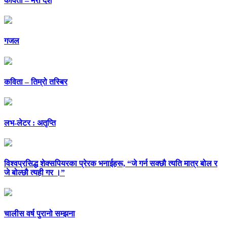
कविता – मेरो देश
गजल
कविता – तिम्रो तस्बिर
लभ-लेटर : अतृप्ति
विश्वप्रसिद्ध शेक्सपियरका प्रेरक भनाईहरू, “जे गर्न सक्छौ त्यति मात्र बोल र
जे बोल्छौ त्यही गर ।”
चालीस वर्ष पुरानो सम्झना