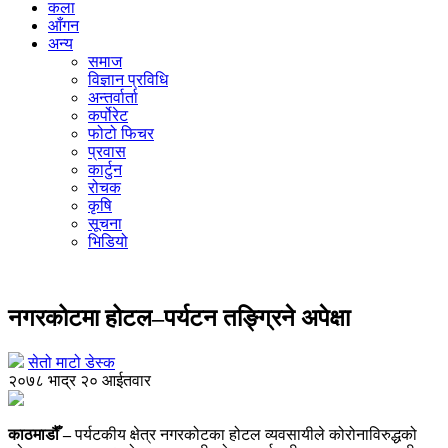
कला
आँगन
अन्य
समाज
विज्ञान प्रविधि
अन्तर्वार्ता
कर्पोरेट
फोटो फिचर
प्रवास
कार्टुन
रोचक
कृषि
सूचना
भिडियो
पर्यटन
नगरकोटमा होटल–पर्यटन तङ्ग्रिने अपेक्षा
सेतो माटो डेस्क
२०७८ भाद्र २० आईतवार
काठमाडौँ –
पर्यटकीय क्षेत्र नगरकोटका होटल व्यवसायीले कोरोनाविरुद्धको