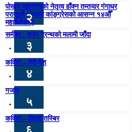
पोखरा महानगरको नेतृत्व हाँक्न तम्तयार गंगाधर
पराजुली (नेपाली कांङ्ग्रेसको आसन्न १४औँ
२
महाधिवेशन)
समीक्षा : कल्प ग्रन्थको मलामी जाँदा
३
कविता – मेरो देश
४
गजल
५
कविता – तिम्रो तस्बिर
६