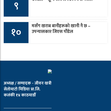
९
मसँग खराब बानीहरूको खानी नै छ –
१०
उपन्यासकार जिएस पौडेल
अध्यक्ष / सम्पादक - जीवन खत्री
सेतोमाटो मिडिया प्रा.लि.
कलंकी १४ काठमाडौँ