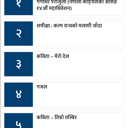
१
गंगाधर पराजुली (नेपाली कांङ्ग्रेसको आसन्न
१४औँ महाधिवेशन)
समीक्षा : कल्प ग्रन्थको मलामी जाँदा
२
कविता – मेरो देश
३
गजल
४
कविता – तिम्रो तस्बिर
५