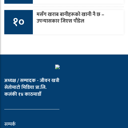
मसँग खराब बानीहरूको खानी नै छ –
१०
उपन्यासकार जिएस पौडेल
अध्यक्ष / सम्पादक - जीवन खत्री
सेतोमाटो मिडिया प्रा.लि.
कलंकी १४ काठमाडौँ
सम्पर्क