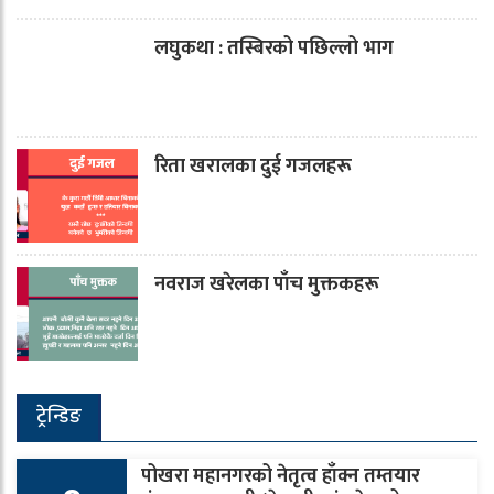
लघुकथा : तस्बिरको पछिल्लो भाग
रिता खरालका दुई गजलहरू
नवराज खरेलका पाँच मुक्तकहरू
ट्रेन्डिङ
पोखरा महानगरको नेतृत्व हाँक्न तम्तयार