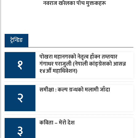
नवराज खरेलका पाँच मुक्तकहरू
ट्रेन्डिङ
पोखरा महानगरको नेतृत्व हाँक्न तम्तयार
१
गंगाधर पराजुली (नेपाली कांङ्ग्रेसको आसन्न
१४औँ महाधिवेशन)
समीक्षा : कल्प ग्रन्थको मलामी जाँदा
२
कविता – मेरो देश
३