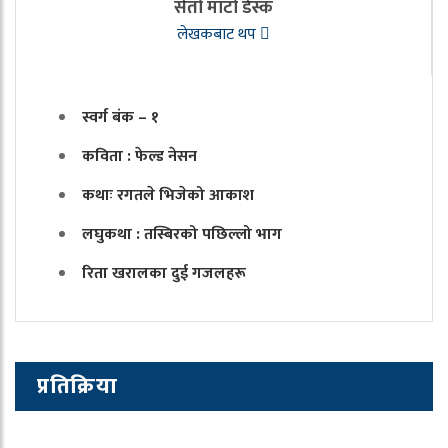
सेतो माटो डेस्क
लेखकबाट थप
स्वर्ग बंक – १
कविता : फेल्ड नेसन
कथाः रगतले भिजेको आकाश
लघुकथा : तस्बिरको पछिल्लो भाग
रिता खरालका दुई गजलहरू
प्रतिक्रिया