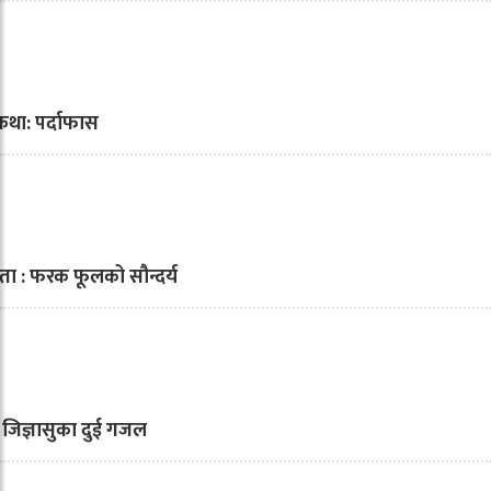
था: पर्दाफास
ा : फरक फूलको सौन्दर्य
 जिज्ञासुका दुई गजल