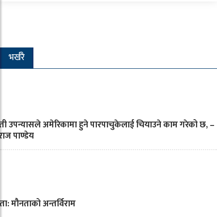
भर्खरै
मती उपन्यासले अमेरिकामा हुने पारपाचुकेलाई चियाउने काम गरेको छ, –
थराज पाण्डेय
ा: मौनताको अन्तर्विराम