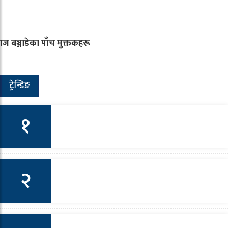
ाज बञ्जाडेका पाँच मुक्तकहरू
ट्रेन्डिङ
१
ा महानगरको नेतृत्व हाँक्न तम्तयार गंगाधर पराजुली (नेपाली
२
्ग्रेसको आसन्न १४औँ महाधिवेशन)
्षा : कल्प ग्रन्थको मलामी जाँदा