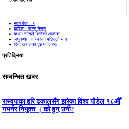
लेखकबाट थप
स्वर्ग बंक – १
कविता : फेल्ड नेसन
कथाः रगतले भिजेको आकाश
लघुकथा : तस्बिरको पछिल्लो भाग
रिता खरालका दुई गजलहरू
प्रतिक्रिया
सम्बन्धित खवर
रास्वपाका हरि ढकालसँग हारेका विश्व पौडेल १८औँ
गभर्नर नियुक्त । को हुन् उनी?