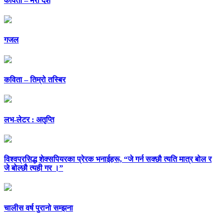
कविता – मेरो देश
गजल
कविता – तिम्रो तस्बिर
लभ-लेटर : अतृप्ति
विश्वप्रसिद्ध शेक्सपियरका प्रेरक भनाईहरू, “जे गर्न सक्छौ त्यति मात्र बोल र
जे बोल्छौ त्यही गर ।”
चालीस वर्ष पुरानो सम्झना