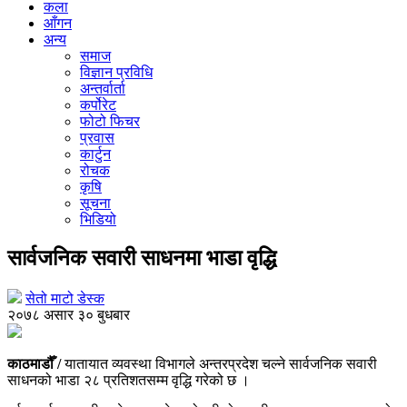
कला
आँगन
अन्य
समाज
विज्ञान प्रविधि
अन्तर्वार्ता
कर्पोरेट
फोटो फिचर
प्रवास
कार्टुन
रोचक
कृषि
सूचना
भिडियो
सार्वजनिक सवारी साधनमा भाडा वृद्धि
सेतो माटो डेस्क
२०७८ असार ३० बुधबार
काठमाडौँ /
यातायात व्यवस्था विभागले अन्तरप्रदेश चल्ने सार्वजनिक सवारी
साधनको भाडा २८ प्रतिशतसम्म वृद्धि गरेको छ ।