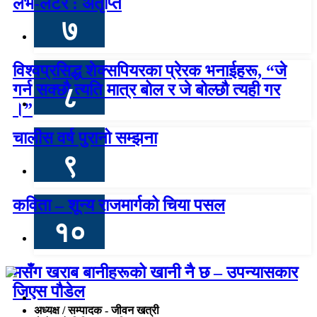
लभ-लेटर : अतृप्ति
७
विश्वप्रसिद्ध शेक्सपियरका प्रेरक भनाईहरू, “जे
गर्न सक्छौ त्यति मात्र बोल र जे बोल्छौ त्यही गर
८
।”
चालीस वर्ष पुरानो सम्झना
९
कविता – शून्य राजमार्गको चिया पसल
१०
मसँग खराब बानीहरूको खानी नै छ – उपन्यासकार
जिएस पौडेल
अध्यक्ष / सम्पादक - जीवन खत्री