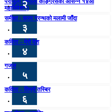
पराजुली (नेपाली कांङ्ग्रेसको आसन्न १४औँ
२
महाधिवेशन)
समीक्षा : कल्प ग्रन्थको मलामी जाँदा
३
कविता – मेरो देश
४
गजल
५
कविता – तिम्रो तस्बिर
६