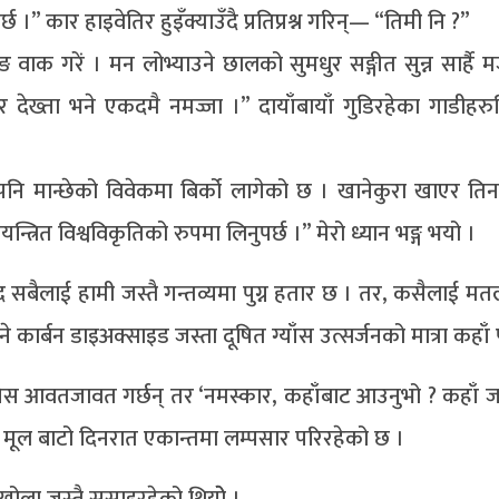
्छ ।” कार हाइवेतिर हुइँक्याउँदै प्रतिप्रश्न गरिन्— “तिमी नि ?”
ङ वाक गरें । मन लोभ्याउने छालको सुमधुर सङ्गीत सुन्न सार्है म
ोर देख्ता भने एकदमै नमज्जा ।” दायाँबायाँ गुडिरहेका गाडीहर
उँदै पनि मान्छेको विवेकमा बिर्को लागेको छ । खानेकुरा खाएर त
रित विश्वविकृतिको रुपमा लिनुपर्छ ।” मेरो ध्यान भङ्ग भयो ।
द सबैलाई हामी जस्तै गन्तव्यमा पुग्न हतार छ । तर, कसैलाई 
ार्बन डाइअक्साइड जस्ता दूषित ग्याँस उत्सर्जनको मात्रा कहाँ पु
मानिस आवतजावत गर्छन् तर ‘नमस्कार, कहाँबाट आउनुभो ? कहाँ जा
ाको मूल बाटो दिनरात एकान्तमा लम्पसार परिरहेको छ ।