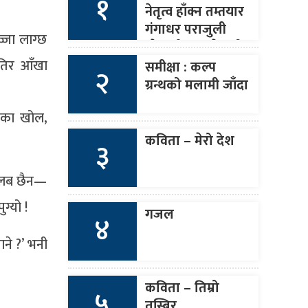
१
नेतृत्व हाँक्न तम्तयार
गंगाधर पराजुली
ज्जा लाग्छ
(नेपाली कांङ्ग्रेसको
आसन्न १४औँ
ुतिर आँखा
समीक्षा : कल्प
२
महाधिवेशन)
ग्रन्थको मलामी जाँदा
िनका खोल,
कविता – मेरो देश
३
मतलब छैन—
ग्यो !
गजल
४
ने ?’ भनी
कविता – तिम्रो
५
तस्बिर