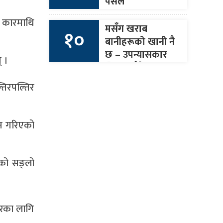
पसल
े कारमाथि
मसँग खराब
१०
बानीहरूको खानी नै
छ – उपन्यासकार
् ।
जिएस पौडेल
तिरपल्तिर
्शन गरिएको
ेको सङ्लो
नारका लागि