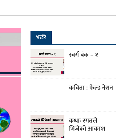
भर्खरै
स्वर्ग बंक – १
कविता : फेल्ड नेसन
कथाः रगतले
भिजेको आकाश