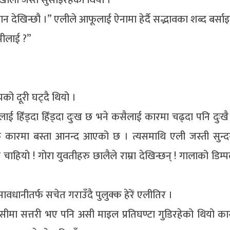
खोला जस्तै सुसाइरहेको थियोे ।
न देखिन्छौ ।” एलीले आफूलाई ऐनामा हेर्दै सद्भावका शब्द बर्साइ
िमीलाई ?”
यको दूरी घट्दै थियो ।
ाई हिँड्दा हिँड्दा दुःख छ भने कसैलाई कारमा चढ्दा पनि दुःखै 
कारमा बस्ता आनन्द आएको छ । त्यसमाथि एली जस्ती सुन्दर
चाहियो ! गोरा युवतीहरु छालैले राम्रा देखिन्छन् ! गालाको डिम्प
वधानीतर्फ सचेत गराउँदै पुलुक्क हेरें एलीतिर ।
ीमा सत्तरी भए पनि असी माइल प्रतिघण्टा गुडिरहेको थियो का