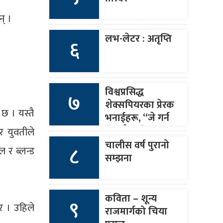
न् ।
लभ-लेटर : अतृप्ति
६
विश्वप्रसिद्ध
७
शेक्सपियरका प्रेरक
छ । यस्तै
भनाईहरू, “जे गर्न
सक्छौ त्यति मात्र
 युवतीले
बोल र जे बोल्छौ
चालीस वर्ष पुरानो
८
ल र ब्लन्ड
त्यही गर ।”
सम्झना
कविता – शून्य
९
र । उहिले
राजमार्गको चिया