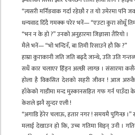
झ्यालको सिसा झारें एकैछिन ताजा हावा लिन । हाइवे 
“त्यसरी मर्निङवाक गर्दा रहेछौ र त यो उमेरमा पनि जवा
धन्यवाद दिँदै गमक्क परेर भनें— “एउटा कुरा सोधूँ त
“भन न के हो ?” उनको अनुहारमा जिज्ञासा तैरियो ।
मैले भनें— “भो भन्दिनँ, बा तिमी रिसाउने हौ कि ?”
हाम्रा कुराकानी जति जति बढ्दै जान्थे, उति उति गन्तव्
सधैं कार चलाएर हिँड्न अल्छी लाग्छ । संसारमा कसैल
होला है विकसित देशको सहरी जीवन ! आज अरुकै 
हाँकेको गाडीमा मन्द मुस्कानसहित गफ गर्न पाउँदा के 
केशले झनै सुन्दर एली !
“अगाडि हेरेर चलाऊ, हतार नगर ! समयमै पुगिन्छ ।” सा
मलाई देखाउन हो कि, उच्च गतिमा थिइन् उनी । गतिस