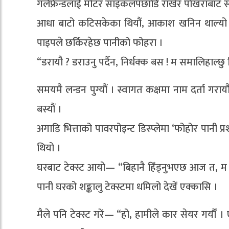
गर्लफ्रेन्डलाई मोटर साइकलपछाडि राखेर पोखराबाट स
आधा बाटो कटिसकेका थियौं, आकाश खनिन थाल्यो कार
पाइपले छर्किरहेछ पानीको फोहरा ।
“डरायौ ? डराउनु पर्दैन, निर्धक्क बस ! म समालिहाल्छु
समयमै लन्डन पुग्यौं । स्वागत कक्षमा नाम दर्ता गरा
बस्यौं ।
अगाडि भित्ताको पावरपोइन्ट डिस्प्लेमा ‘फोहोर पानी प्र
थियो ।
घरबाट टेक्स्ट आयो— “बिहानै हिँड्नुभएछ आज त, म 
पानी घरको शङ्कालु टेक्स्टमा धमिलो देखें एक्कासि ।
मैले पनि टेक्स्ट गरें— “हो, हामीले कार सेयर गर्यौ