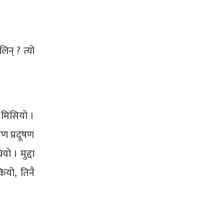
न् ? त्यो
ा मिसियो ।
ण प्रदूषण
ो । मुद्दा
ियो, तिनै