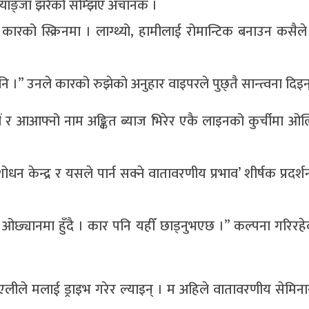
्याङ्जा झरेको सम्झिएँ अचानक ।
को स्क्रिनमा । लाग्थ्यो, हामीलाई रोमान्टिक बनाउन कसैल
 नि ।” उनले कारको रुझेको अनुहार वाइपरले पुछ्तै सान्त्वना दिइन
यौं र आआफ्नो नाम अङ्कित ब्याज भिरेर एकै लाइनको कुर्चीमा ओल्
शोधन केन्द्र र यसले पार्न सक्ने वातावरणीय प्रभाव’ शीर्षक प्रदर
ओछ्यानमा हुँदै । कार पनि यहीँ छाड्नुभएछ ।” कल्पना गरिरह
ं । एलीले मलाई ड्राइभ गरेर ल्याइन् । म अहिले वातावरणीय सेमि