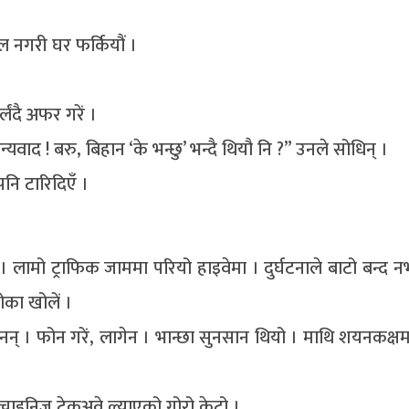
 नगरी घर फर्कियौं ।
ंदै अफर गरें ।
्यवाद ! बरु, बिहान ‘के भन्छु’ भन्दै थियौ नि ?” उनले सोधिन् ।
नि टारिदिएँ ।
लामो ट्राफिक जाममा परियो हाइवेमा । दुर्घटनाले बाटो बन्द
ोका खोलें ।
नन् । फोन गरें, लागेन । भान्छा सुनसान थियो । माथि शयनकक्षमा
 चाइनिज टेकअवे ल्याएको गोरो केटो ।