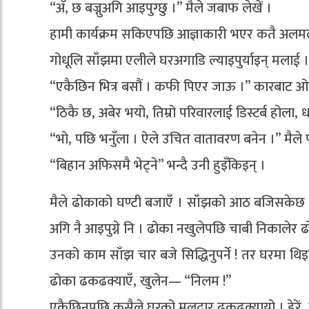
“अँ, छ बज्नुअगि आइपुग्छु ।” मैले जबाफ लेखें ।
हामी कार्यक्रम सकिएपछि आज्ञाकारी भएर कतै अलमल
गोधूलि साँझमा एलीले घरअगाडि ल्याइपुर्याइन् मलाई ।
“एकैछिन भित्र बसौं । कफी पिएर जाऊ ।” कारबाट ओर्ल
“ठिकै छ, अबेर भयो, तिम्रो परिवारलाई डिस्टर्ब होला, धन
“भो, पछि भनुँला । ऐले उचित वातावरण बनेन ।” मैले प
“बिहान अफिसमै भेट्ने” भन्दै उनी हुइँकिइन् ।
मैले ढोकाको घण्टी बजाएँ । साँझको आठ बजिसकेछ । 
अगि नै आइपुग्ने नि । ढोका नखुलेपछि चाबी निकालेर ढ
उनको काम साँझ चार बजे सिद्धिनुपर्ने ! तर घरमा थिइ
ढोका ढकढक्याएँ, खुलेन— “निलम !”
एकैछिनपछि कसैले घरको मूलद्वार ढकढक्यायो । हेरें,