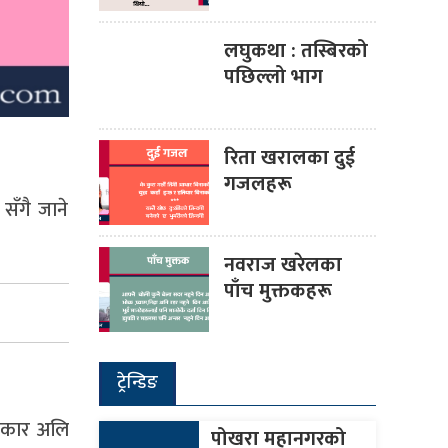
लघुकथा : तस्बिरको
पछिल्लो भाग
रिता खरालका दुई
गजलहरू
सँगै जाने
नवराज खरेलका
पाँच मुक्तकहरू
ट्रेन्डिङ
ो कार अलि
पोखरा महानगरको