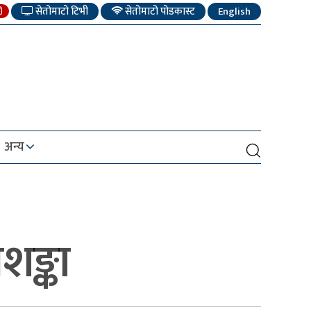
सेतोमाटो टिभी
सेतोमाटो पोडकास्ट
English
अन्य
शङ्का