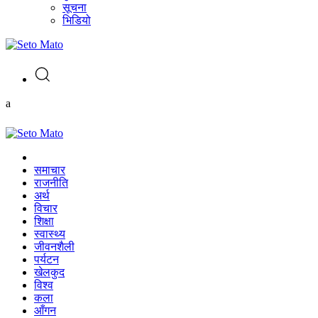
सूचना
भिडियो
a
समाचार
राजनीति
अर्थ
विचार
शिक्षा
स्वास्थ्य
जीवनशैली
पर्यटन
खेलकुद
विश्व
कला
आँगन