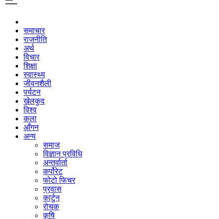
समाचार
राजनीति
अर्थ
विचार
शिक्षा
स्वास्थ्य
जीवनशैली
पर्यटन
खेलकुद
विश्व
कला
आँगन
अन्य
समाज
विज्ञान प्रविधि
अन्तर्वार्ता
कर्पोरेट
फोटो फिचर
प्रवास
कार्टुन
रोचक
कृषि