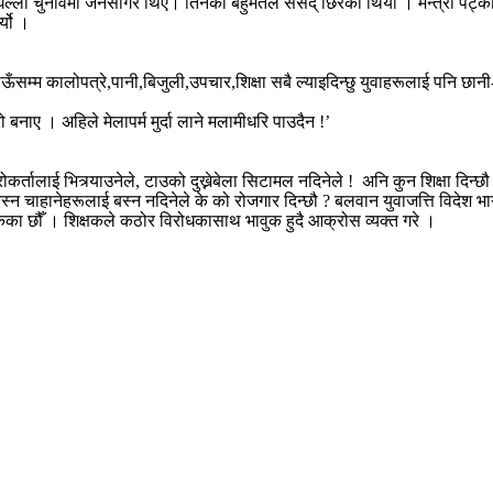
िल्लो चुनावमा जनसागर थिए। तिनैको बहुमतले संसद् छिरेको थियो । मन्त्री पट्
्यो ।
म्म कालोपत्रे,पानी,बिजुली,उपचार,शिक्षा सबै ल्याइदिन्छु युवाहरूलाई पनि छानी-
ो बनाए । अहिले मेलापर्म मुर्दा लाने मलामीधरि पाउदैन !’
रोकर्तालाई भित्र्याउनेले, टाउको दुख्नेबेला सिटामल नदिनेले ! अनि कुन शिक्षा दिन्
बस्न चाहानेहरूलाई बस्न नदिनेले के को रोजगार दिन्छौ ? बलवान युवाजत्ति विदेश भागे 
िसकेका छौँ । शिक्षकले कठोर विरोधकासाथ भावुक हुदै आक्रोस व्यक्त गरे ।