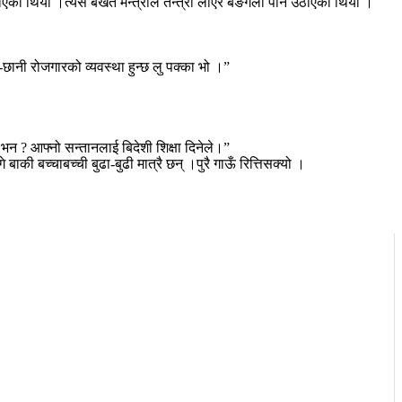
काएको थियो ।त्यस बखत मन्त्रीले तन्त्री लाएर बङगला पनि उठाएको थियो ।
छानी रोजगारको व्यवस्था हुन्छ लु पक्का भो ।”
छौ भन ? आफ्नो सन्तानलाई बिदेशी शिक्षा दिनेले।”
बाकी बच्चाबच्ची बुढा-बुढी मात्रै छन् ।पुरै गाऊँ रित्तिसक्यो ।