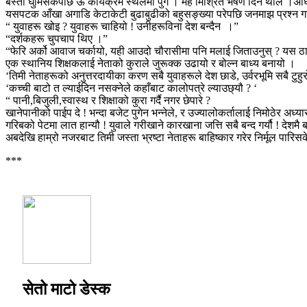
बस्ती घुमिसकेपछि ऊ कार्यक्रम स्थलमा पुगे । मह मिश्रित भषण दिन थाले ।अघ
यसपटक आँखा अगाडि केटाकेटी बुढाबुढीको बहुसङ्ख्या परेपछि जनमाझ प्रश्न गर
“ युवाहरू खोइ ? युवाहरू चाहियो ! उनीहरूविना देश बन्दैन ।”
“दर्शकहरू चुपचाप थिए ।”
“फेरि अर्को आवाज चर्कायो, यही आउदो चौरासीमा पनि मलाई जिताउनुस् ? यस ठाऊँस
एक स्थानिय शिक्षकलाई नेताको कुराले जुरूक्क उढायो र बोल्न बाध्य बनायो ।
‘तिमी नेताहरूको अनुत्तरदायीका करण सबै युवाहरूले देश छाडे, उर्वरभूमि सबै टुहुर
‘कच्ची बाटो त ल्याईदिन नसक्नेले कहाँबाट कालोपत्रे ल्याउछ्यौ ? ‘
“ पानी,बिजुली,स्वास्थ र शिक्षाको कुरा गर्दै नगर छेपारे ?
खानेपानीको पाईप दे ! भन्दा बजेट पुगेन भन्नेले, र उज्यालोकर्तालाई निमोठेर अध्या
गरिबको पेटमा लात हान्यौ ! युवाले गरीखाने कारखाना जत्ति सबै बन्द गर्यौ ! देशमै 
अबदेखि हाम्रो नजरबाट तिमी जस्ता भ्रष्टा नेताहरू बाहिष्कार गरेर निर्मूल पार
***
सेतो माटो डेस्क