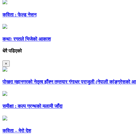
कविता : फेल्ड नेसन
कथाः रगतले भिजेको आकाश
धेरै पढिएको
×
पोखरा महानगरको नेतृत्व हाँक्न तम्तयार गंगाधर पराजुली (नेपाली कांङ्ग्रेसको
समीक्षा : कल्प ग्रन्थको मलामी जाँदा
कविता – मेरो देश