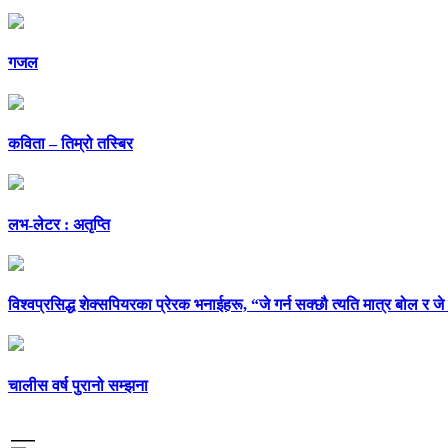
गजल
कविता – तिम्रो तस्बिर
लभ-लेटर : अतृप्ति
विश्वप्रसिद्ध शेक्सपियरका प्रेरक भनाईहरू, “जे गर्न सक्छौ त्यति मात्र बोल र जे
चालीस वर्ष पुरानो सम्झना