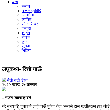
अन्य
समाज
विज्ञान प्रविधि
अन्तर्वार्ता
कर्पोरेट
फोटो फिचर
प्रवास
कार्टुन
रोचक
कृषि
सूचना
भिडियो
आँगन
लघुकथा- रित्तो गाऊँ
सेतो माटो डेस्क
२०८२ बैशाख २७ शनिबार
– राजन ग्याल्दाङ् घले
धेरै समयपछि चुनावको लागि गाऊँ पुगेका नेता अम्बरेले टोल गल्लीहरूमा हात जोड