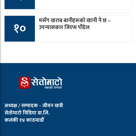
मसँग खराब बानीहरूको खानी नै छ –
१०
उपन्यासकार जिएस पौडेल
अध्यक्ष / सम्पादक - जीवन खत्री
सेतोमाटो मिडिया प्रा.लि.
कलंकी १४ काठमाडौँ