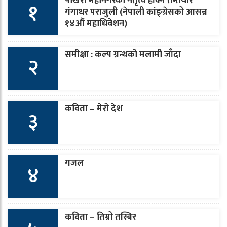
पोखरा महानगरको नेतृत्व हाँक्न तम्तयार
१
गंगाधर पराजुली (नेपाली कांङ्ग्रेसको आसन्न
१४औँ महाधिवेशन)
समीक्षा : कल्प ग्रन्थको मलामी जाँदा
२
कविता – मेरो देश
३
गजल
४
कविता – तिम्रो तस्बिर