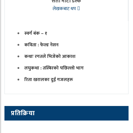
सेतो माटो डेस्क
लेखकबाट थप
स्वर्ग बंक – १
कविता : फेल्ड नेसन
कथाः रगतले भिजेको आकाश
लघुकथा : तस्बिरको पछिल्लो भाग
रिता खरालका दुई गजलहरू
प्रतिक्रिया