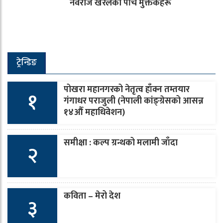
नवराज खरेलका पाँच मुक्तकहरू
ट्रेन्डिङ
पोखरा महानगरको नेतृत्व हाँक्न तम्तयार
१
गंगाधर पराजुली (नेपाली कांङ्ग्रेसको आसन्न
१४औँ महाधिवेशन)
समीक्षा : कल्प ग्रन्थको मलामी जाँदा
२
कविता – मेरो देश
३