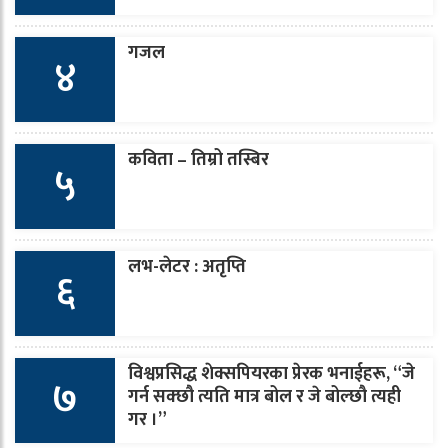
गजल
४
कविता – तिम्रो तस्बिर
५
लभ-लेटर : अतृप्ति
६
विश्वप्रसिद्ध शेक्सपियरका प्रेरक भनाईहरू, “जे
७
गर्न सक्छौ त्यति मात्र बोल र जे बोल्छौ त्यही
गर ।”