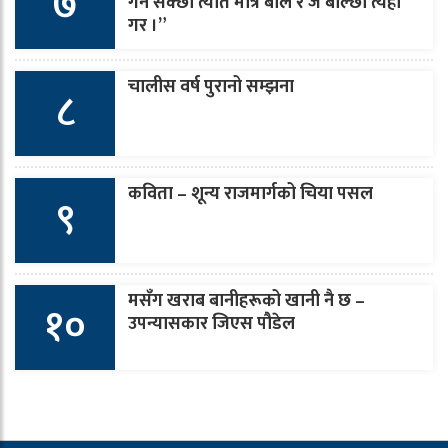
७
गर्न सक्छौ त्यति मात्र बोल र जे बोल्छौ त्यही
गर ।”
चालीस वर्ष पुरानो सम्झना
८
कविता – शून्य राजमार्गको चिया पसल
९
मसँग खराब बानीहरूको खानी नै छ –
१०
उपन्यासकार जिएस पौडेल