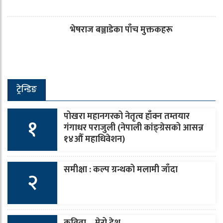
भेषराज बञ्जाडेका पाँच मुक्तकहरू
ट्रेन्डिङ
पोखरा महानगरको नेतृत्व हाँक्न तम्तयार
१
गंगाधर पराजुली (नेपाली कांङ्ग्रेसको आसन्न
१४औँ महाधिवेशन)
समीक्षा : कल्प ग्रन्थको मलामी जाँदा
२
कविता – मेरो देश