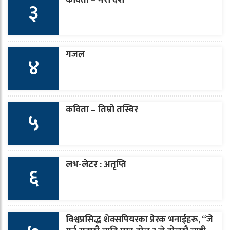
३
गजल
४
कविता – तिम्रो तस्बिर
५
लभ-लेटर : अतृप्ति
६
विश्वप्रसिद्ध शेक्सपियरका प्रेरक भनाईहरू, “जे