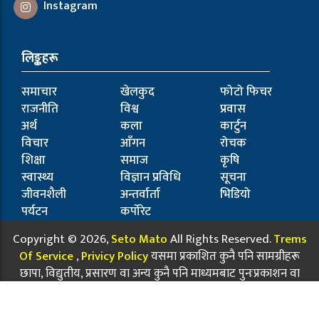
Instagram
लिङ्कहरू
समाचार
खेलकुद
फोटो फिचर
राजनीति
विश्व
प्रवास
अर्थ
कला
कार्टुन
विचार
आँगन
रोचक
शिक्षा
समाज
कृषि
स्वास्थ्य
विज्ञान प्रविधि
सूचना
जीवनशैली
अन्तर्वार्ता
भिडियो
पर्यटन
कर्पोरेट
Copyright © 2026,
Seto Mato
All Rights Reserved.
Trems
Of Service
,
Privicy Policy
यसमा प्रकाशित कुनै पनि सामग्रीहरू
छापा, विद्युतीय, प्रसारण वा अन्य कुनै पनि माध्यमबाट पुनःप्रकाशन वा
प्रसारण गर्नुअघि अनुमति लिनुहुन अनुरोध छ.
jhapa Technical Pvt.Ltd