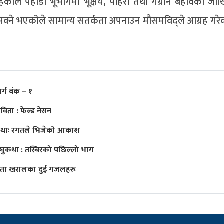
रहेकोले पहाडी भूभागमा भूक्षय, पहिरो तथा गेग्रान बहावको जो
क्ने भएकोले सामान्य सतर्कता अपनाउन मौसमविद्ले आग्रह गरे
वर्ग बंक – १
विता : फेल्ड नेसन
थाः रगतले भिजेको आकाश
घुकथा : तस्बिरको पछिल्लो भाग
िता खरालका दुई गजलहरू