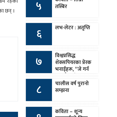
खिम रहेको
५
तस्बिर
का छन् ।
लभ-लेटर : अतृप्ति
६
विश्वप्रसिद्ध
७
शेक्सपियरका प्रेरक
भनाईहरू, “जे गर्न
सक्छौ त्यति मात्र
बोल र जे बोल्छौ
चालीस वर्ष पुरानो
८
त्यही गर ।”
सम्झना
कविता – शून्य