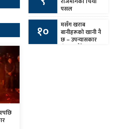
९
राजमार्गको चिया
पसल
मसँग खराब
१०
बानीहरूको खानी नै
छ – उपन्यासकार
जिएस पौडेल
ाएपछि
कार