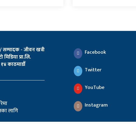
 / सम्पादक - जीवन खत्री
Facebook
ो मिडिया प्रा.लि.
१४ काठमाडौँ
Twitter
YouTube
ारेमा
Instagram
पनका लागि
d.
Trems Of Service
,
Privicy Policy
यसमा प्रकाशित कुनै पनि सामग्रीह