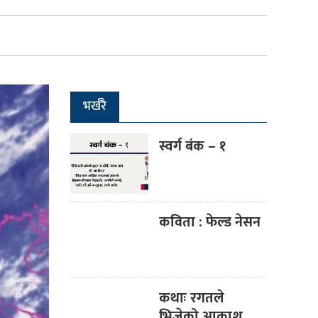
भर्खरै
स्वर्ग बंक – १
कविता : फेल्ड नेसन
कथाः रगतले
भिजेको आकाश