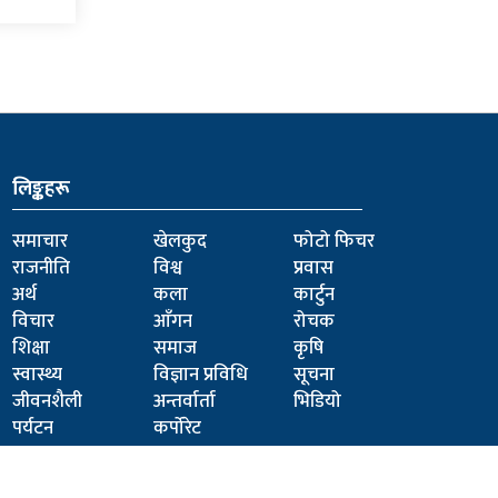
लिङ्कहरू
समाचार
खेलकुद
फोटो फिचर
राजनीति
विश्व
प्रवास
अर्थ
कला
कार्टुन
विचार
आँगन
रोचक
शिक्षा
समाज
कृषि
स्वास्थ्य
विज्ञान प्रविधि
सूचना
जीवनशैली
अन्तर्वार्ता
भिडियो
पर्यटन
कर्पोरेट
jhapa Technical Pvt.Ltd
रू छापा,
Powered by: