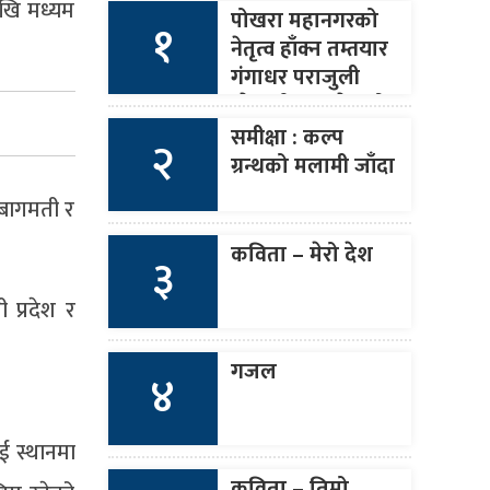
देखि मध्यम
पोखरा महानगरको
१
नेतृत्व हाँक्न तम्तयार
गंगाधर पराजुली
(नेपाली कांङ्ग्रेसको
आसन्न १४औँ
समीक्षा : कल्प
२
महाधिवेशन)
ग्रन्थको मलामी जाँदा
 बागमती र
कविता – मेरो देश
३
 प्रदेश र
गजल
४
ुई स्थानमा
कविता – तिम्रो