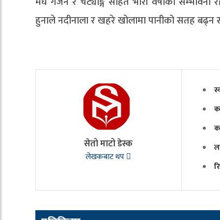
मेघ गर्जन र चट्याङ्ग सहित भारी वर्षाको सम्भावना 
हुनाले नदीनाला र खहरे खोलामा पानीको सतह बढ्न स
स्
क
क
सेतो माटो डेस्क
ल
लेखकबाट थप
र