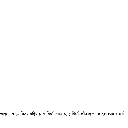
 उचाइमा, १६७ मिटर गहिराइ, ५ किमी लम्वाइ, ३ किमी चौडाइ र १० दशमलव ८ वर्ग