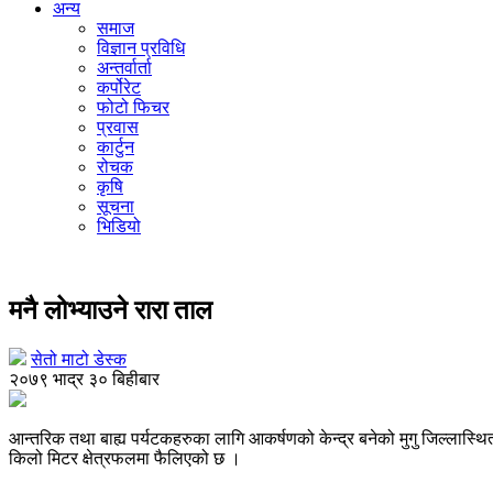
अन्य
समाज
विज्ञान प्रविधि
अन्तर्वार्ता
कर्पोरेट
फोटो फिचर
प्रवास
कार्टुन
रोचक
कृषि
सूचना
भिडियो
रारा ताल
मनै लोभ्याउने रारा ताल
सेतो माटो डेस्क
२०७९ भाद्र ३० बिहीबार
आन्तरिक तथा बाह्य पर्यटकहरुका लागि आकर्षणको केन्द्र बनेको मुगु जिल्लास्
किलो मिटर क्षेत्रफलमा फैलिएको छ ।