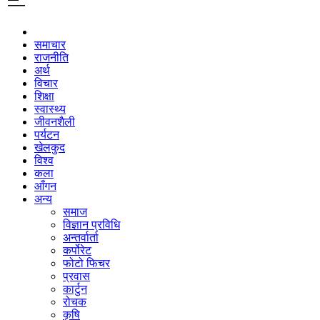
समाचार
राजनीति
अर्थ
विचार
शिक्षा
स्वास्थ्य
जीवनशैली
पर्यटन
खेलकुद
विश्व
कला
आँगन
अन्य
समाज
विज्ञान प्रविधि
अन्तर्वार्ता
कर्पोरेट
फोटो फिचर
प्रवास
कार्टुन
रोचक
कृषि