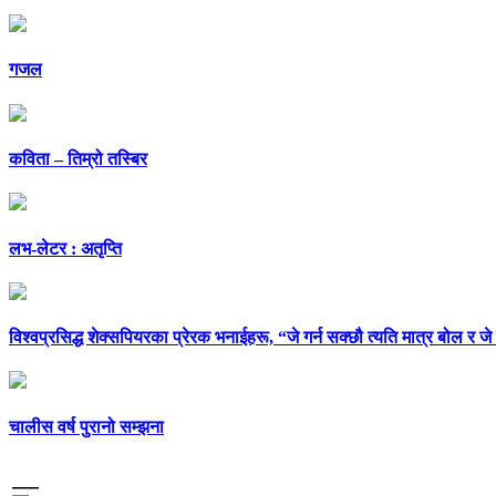
गजल
कविता – तिम्रो तस्बिर
लभ-लेटर : अतृप्ति
विश्वप्रसिद्ध शेक्सपियरका प्रेरक भनाईहरू, “जे गर्न सक्छौ त्यति मात्र बोल र जे
चालीस वर्ष पुरानो सम्झना