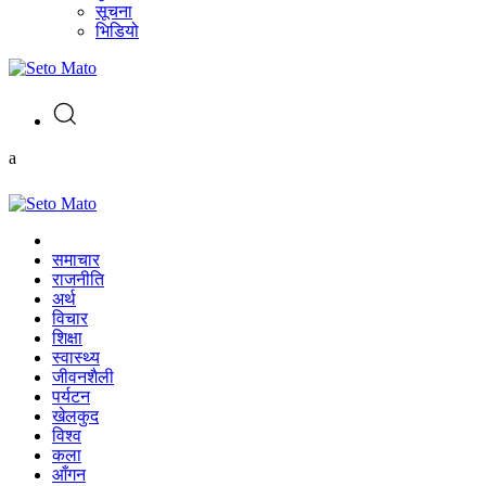
सूचना
भिडियो
a
समाचार
राजनीति
अर्थ
विचार
शिक्षा
स्वास्थ्य
जीवनशैली
पर्यटन
खेलकुद
विश्व
कला
आँगन