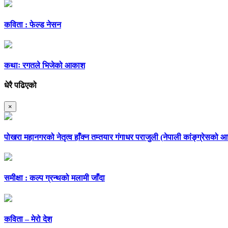
कविता : फेल्ड नेसन
कथाः रगतले भिजेको आकाश
धेरै पढिएको
×
पोखरा महानगरको नेतृत्व हाँक्न तम्तयार गंगाधर पराजुली (नेपाली कांङ्ग्रेसको
समीक्षा : कल्प ग्रन्थको मलामी जाँदा
कविता – मेरो देश