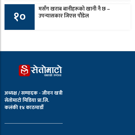
मसँग खराब बानीहरूको खानी नै छ –
१०
उपन्यासकार जिएस पौडेल
अध्यक्ष / सम्पादक - जीवन खत्री
सेतोमाटो मिडिया प्रा.लि.
कलंकी १४ काठमाडौँ