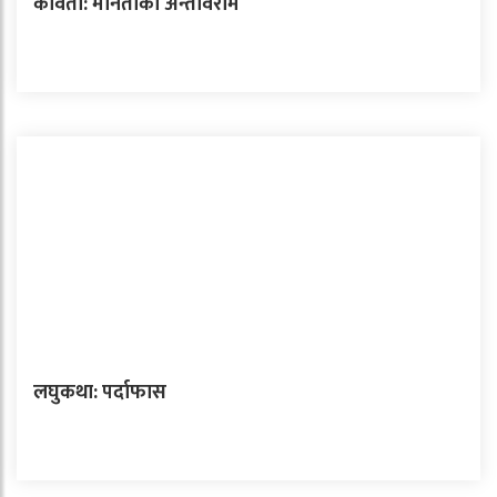
कविता: मौनताको अन्तर्विराम
लघुकथा: पर्दाफास