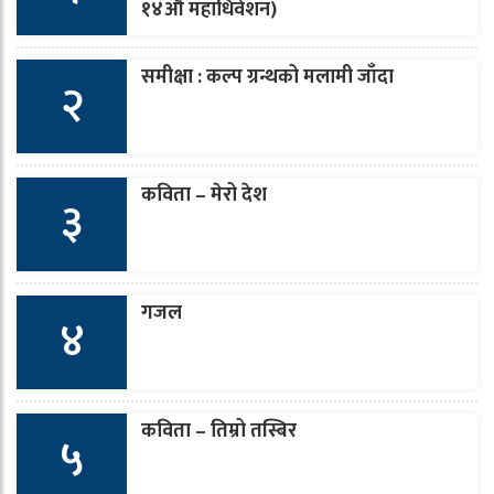
१४औँ महाधिवेशन)
समीक्षा : कल्प ग्रन्थको मलामी जाँदा
२
कविता – मेरो देश
३
गजल
४
कविता – तिम्रो तस्बिर
५