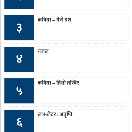
कविता – मेरो देश
३
गजल
४
कविता – तिम्रो तस्बिर
५
लभ-लेटर : अतृप्ति
६