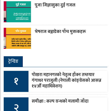
पूजा जिज्ञासुका दुई गजल
भेषराज बञ्जाडेका पाँच मुक्तकहरू
ट्रेन्डिङ
पोखरा महानगरको नेतृत्व हाँक्न तम्तयार
१
गंगाधर पराजुली (नेपाली कांङ्ग्रेसको आसन्न
१४औँ महाधिवेशन)
समीक्षा : कल्प ग्रन्थको मलामी जाँदा
२