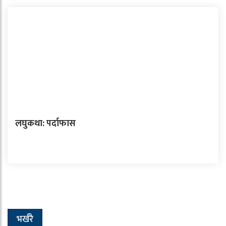
लघुकथा: पर्दाफास
भर्खरै