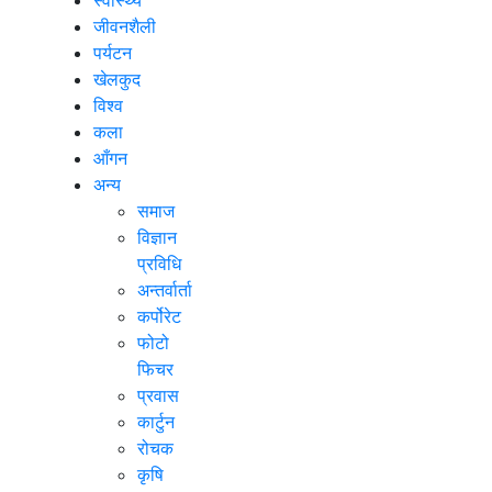
जीवनशैली
पर्यटन
खेलकुद
विश्व
कला
आँगन
अन्य
समाज
विज्ञान
प्रविधि
अन्तर्वार्ता
कर्पोरेट
फोटो
फिचर
प्रवास
कार्टुन
रोचक
कृषि