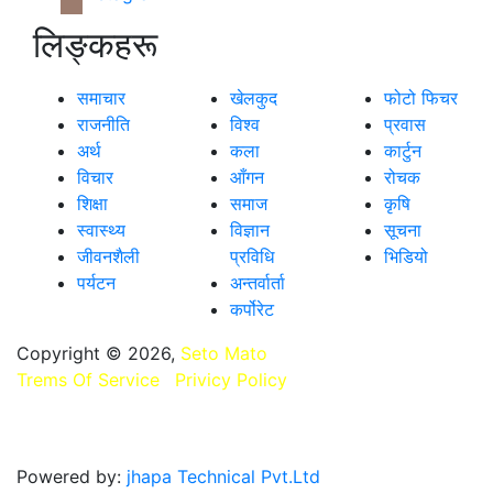
लिङ्कहरू
समाचार
खेलकुद
फोटो फिचर
राजनीति
विश्व
प्रवास
अर्थ
कला
कार्टुन
विचार
आँगन
रोचक
शिक्षा
समाज
कृषि
स्वास्थ्य
विज्ञान
सूचना
जीवनशैली
प्रविधि
भिडियो
पर्यटन
अन्तर्वार्ता
कर्पोरेट
Copyright © 2026,
Seto Mato
All Rights Reserved.
Trems Of Service
,
Privicy Policy
यसमा प्रकाशित कुनै पनि
सामग्रीहरू छापा, विद्युतीय, प्रसारण वा अन्य कुनै पनि माध्यमबाट
पुनःप्रकाशन वा प्रसारण गर्नुअघि अनुमति लिनुहुन अनुरोध छ.
Powered by:
jhapa Technical Pvt.Ltd