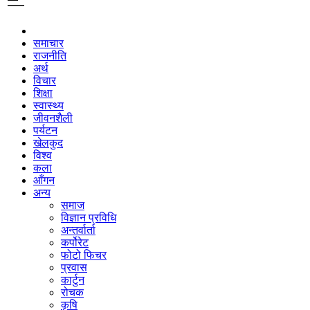
समाचार
राजनीति
अर्थ
विचार
शिक्षा
स्वास्थ्य
जीवनशैली
पर्यटन
खेलकुद
विश्व
कला
आँगन
अन्य
समाज
विज्ञान प्रविधि
अन्तर्वार्ता
कर्पोरेट
फोटो फिचर
प्रवास
कार्टुन
रोचक
कृषि