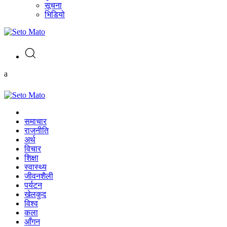
सूचना
भिडियो
a
समाचार
राजनीति
अर्थ
विचार
शिक्षा
स्वास्थ्य
जीवनशैली
पर्यटन
खेलकुद
विश्व
कला
आँगन