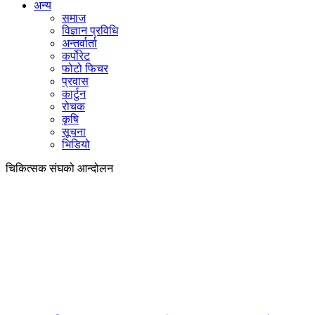
अन्य
समाज
विज्ञान प्रविधि
अन्तर्वार्ता
कर्पोरेट
फोटो फिचर
प्रवास
कार्टुन
रोचक
कृषि
सूचना
भिडियो
चिकित्सक संघको आन्दोलन