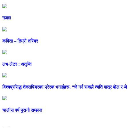
गजल
कविता – तिम्रो तस्बिर
लभ-लेटर : अतृप्ति
विश्वप्रसिद्ध शेक्सपियरका प्रेरक भनाईहरू, “जे गर्न सक्छौ त्यति मात्र बोल र जे
चालीस वर्ष पुरानो सम्झना